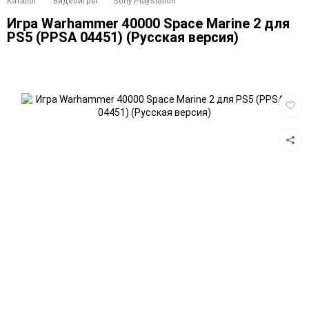
Каталог
Видеоигры
Sony PlayStation
Игра Warhammer 40000 Space Marine 2 для
PS5 (PPSA 04451) (Русская версия)
Добав
в
избра