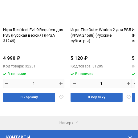
Игра Resident Evil 9 Requiem для
Игра The Outer Worlds 2 для PS5
Игр
PS5 (Русская версия) (PPSA
(PPSA 24588) (Русские
(Ру
31246)
субтитры)
ве
4 990 ₽
5 120 ₽
5 
Код товара: 32231
Код товара: 31205
Код
В наличии
В наличии
–
+
–
+
–
Добавить
Доба
В корзину
В корзину
в
в
избранное
избра
Наверх
КОНТАКТЫ