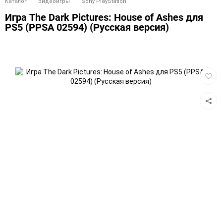
Каталог
Видеоигры
Sony PlayStation
Игра The Dark Pictures: House of Ashes для
PS5 (PPSA 02594) (Русская версия)
Добав
в
избра