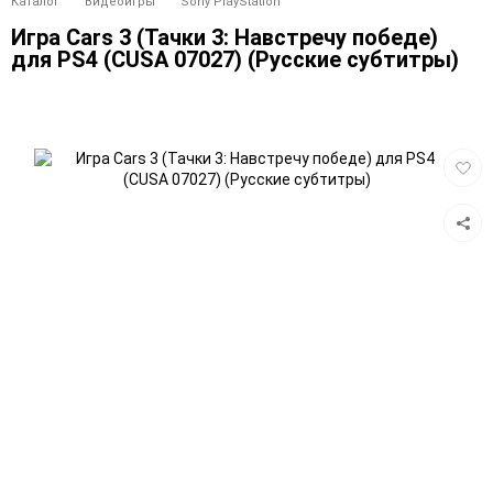
Каталог
Видеоигры
Sony PlayStation
Игра Cars 3 (Тачки 3: Навстречу победе)
для PS4 (CUSA 07027) (Русские субтитры)
Добав
в
избра