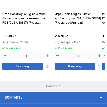
Игра SackBoy: A Big Adventure
Игра Sonic Origins Plus с
Иг
(Большое приключение) для
артбуком для PS4 (CUSA 40844)
PS4
PS4 (CUSA 18867) (Русская
(Русские субтитры)
су
версия)
3 600 ₽
2 670 ₽
1 
Код товара: 23804
Код товара: 24947
Код
В наличии
В наличии
–
+
–
+
–
Добавить
Доба
В корзину
В корзину
в
в
избранное
избра
Наверх
КОНТАКТЫ