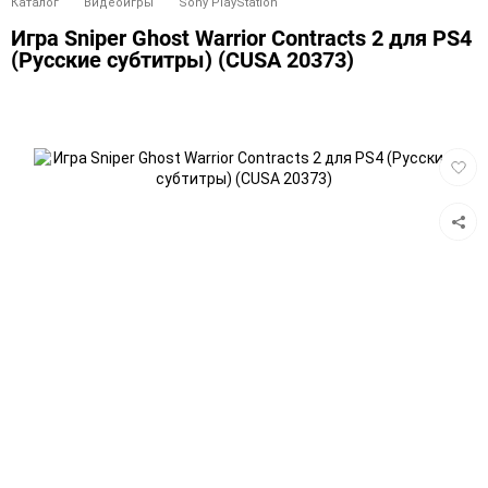
Каталог
Видеоигры
Sony PlayStation
Игра Sniper Ghost Warrior Contracts 2 для PS4
(Русские субтитры) (CUSA 20373)
Добав
в
избра