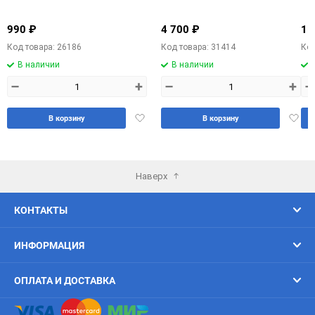
990 ₽
4 700 ₽
1 
Код товара: 26186
Код товара: 31414
Код
В наличии
В наличии
–
+
–
+
–
Добавить
Доба
В корзину
В корзину
в
в
избранное
избра
Наверх
КОНТАКТЫ
ИНФОРМАЦИЯ
ОПЛАТА И ДОСТАВКА