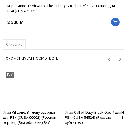
Игра Grand Theft Auto: The Trilogy Gta The Definitive Edition для
PS4 (CUSA 29729)
2 500 ₽
Описание
Рекомендуем посмотреть
Б/У
Игра Killzone: В плену сумрака
Игра Call of Duty: Black Ops 7 для
Игр
для PS4 (CUSA 00002) (Русская
PS4 (CUSA 54524) (Русские
157
версия) (Без обложки) Б/У
субтитры)