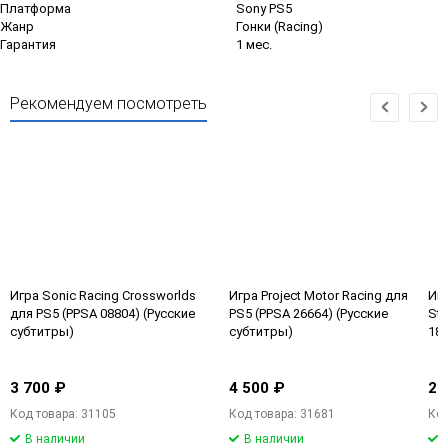
Платформа
Sony PS5
Жанр
Гонки (Racing)
Гарантия
1 мес.
Рекомендуем посмотреть
Игра Sonic Racing Crossworlds
Игра Project Motor Racing для
Игр
для PS5 (PPSA 08804) (Русские
PS5 (PPSA 26664) (Русские
Stu
субтитры)
субтитры)
181
3 700 ₽
4 500 ₽
2 
Код товара: 31105
Код товара: 31681
Код
В наличии
В наличии