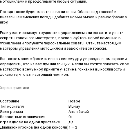
мотоциклами и преодолевайте любые ситуации.
Погода также будет влиять на ваши гонки. Облака над трассой и
внезапные изменения погоды добавят новый вызов и разнообразие в
игру.
Если у вас возникнут трудности с управлением или вы хотите узнать
секреты гоночного мастерства, воспользуйтесь новой помощью в
управлении и получайте персональные советы. Станьте настоящим
мастером управления мотоциклом и завоюйте все трассы.
Вы также можете бросить вызов своему другу в раздельном экране и
определить, кто из вас лучший гонщик. А если вы хотите показать свое
мастерство всему миру, примите участие в гонках на выносливость и
докажите, что вы настоящий чемпион.
Характеристики
Состояние
Новое
Тип носителя
Blu-ray
Язык релиза
Английский
Возрастные ограничения
0+
Игра вдвоем на одной приставке
Да
Диапазон игроков (на одной консоли)
1 — 2