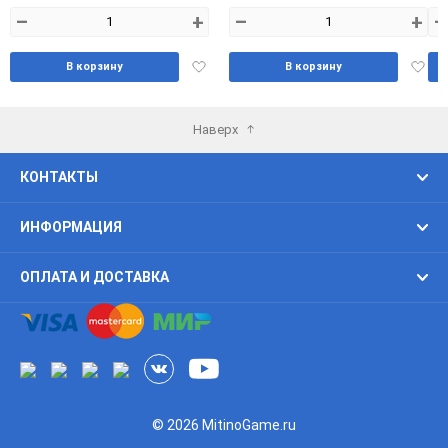
–
+
–
+
–
Добавить
Доба
В корзину
В корзину
в
в
избранное
избра
Наверх
КОНТАКТЫ
ИНФОРМАЦИЯ
ОПЛАТА И ДОСТАВКА
© 2026 MitinoGame.ru