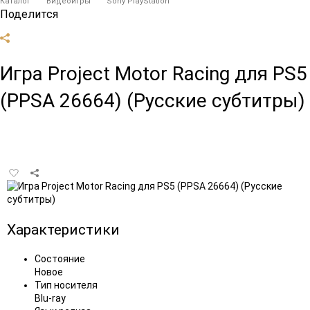
Каталог
Видеоигры
Sony PlayStation
Поделится
Игра Project Motor Racing для PS5
(PPSA 26664) (Русские субтитры)
Добавить
в
избранное
Характеристики
Состояние
Новое
Тип носителя
Blu-ray