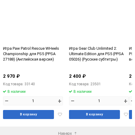
Игра Paw Patrol Rescue WHeels
Игра Gear Club Unlimited 2:
Иг
Championship для PS5 (PPSA
Ultimate Edition для PS5 (PPSA
PS5
27188) (Английская версия)
05026) (Русские субтитры)
ве
2 970 ₽
2 400 ₽
2 
Код товара: 33140
Код товара: 23501
Код
В наличии
В наличии
–
+
–
+
–
Добавить
Доба
В корзину
В корзину
в
в
избранное
избра
Наверх