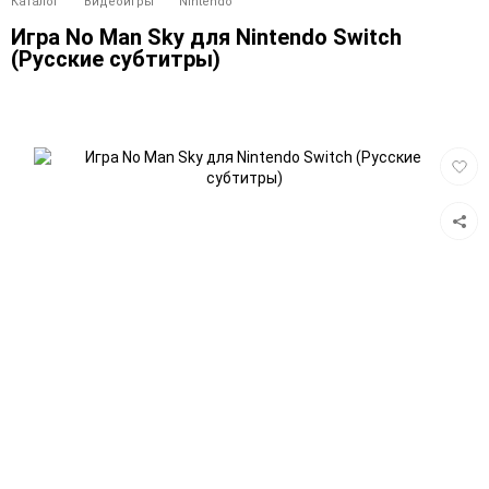
Каталог
Видеоигры
Nintendo
Игра No Man Sky для Nintendo Switch
(Русские субтитры)
Добав
в
избра