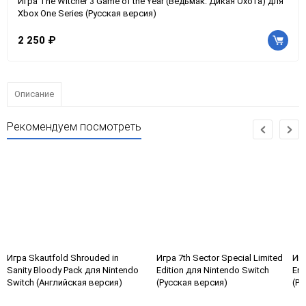
Игра The Witcher 3 Game of the Year (Ведьмак: Дикая Охота) для
Xbox One Series (Русская версия)
2 250 ₽
Описание
Рекомендуем посмотреть
Игра Skautfold Shrouded in
Игра 7th Sector Special Limited
Игр
Sanity Bloody Pack для Nintendo
Edition для Nintendo Switch
Eng
Switch (Английская версия)
(Русская версия)
(Ру