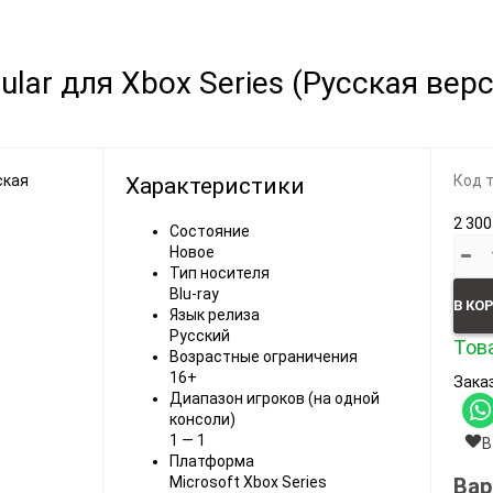
Видеоигры
Запчасти
cular для Xbox Series (Русская вер
Microsoft Xbox
Microsoft Xbox
Nintendo
Nintendo
Sony PlayStation
Sony PlayStation
Код 
Характеристики
Разные 8 и 16 бит
Разные
2 300
Состояние
Новое
Тип носителя
Blu-ray
В КО
Язык релиза
Русский
Това
Возрастные ограничения
Моба-каталог
16+
Заказ
Бронефоны
Диапазон игроков (на одной
консоли)
Игровые модели
1 — 1
В
Платформа
Наушники
Вар
Microsoft Xbox Series