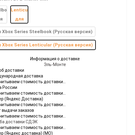
 Xbox Series Steelbook (Русская версия)
 Xbox Series Lenticular (Русская версия)
do
Информация о доставке
Эль-Монте
[23]
Игры
[175]
Аксессуары
[37]
об доставки
ународная доставка
 2
[1]
Игры
[30]
Аксессуары
[10]
читываем стоимость доставки...
а России
читываем стоимость доставки...
ер (Яндекс Доставка)
читываем стоимость доставки...
т выдачи заказов
читываем стоимость доставки...
ба доставки СДЭК
читываем стоимость доставки...
ер (Яндекс доставка) (МО)