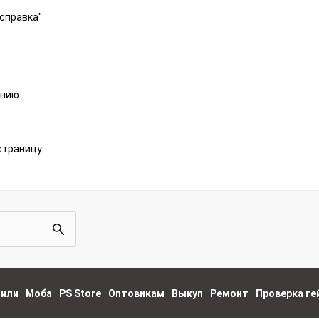
справка"
анию
страницу
пили
Моба
PS Store
Оптовикам
Выкуп
Ремонт
Проверка г