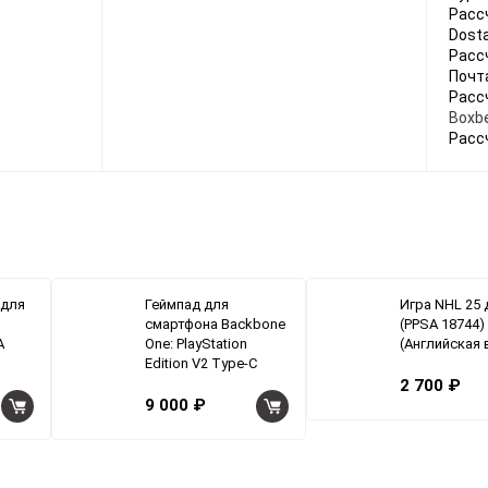
Расс
Dosta
Расс
Почт
Расс
Boxbe
Расс
 для
Геймпад для
Игра NHL 25 
смартфона Backbone
(PPSA 18744)
A
One: PlayStation
(Английская 
Edition V2 Type-C
2 700 ₽
9 000 ₽