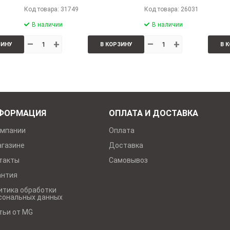
Код товара: 31749
Код товара: 26031
В наличии
В наличии
–
+
–
+
ЗИНУ
В КОРЗИНУ
В 
ФОРМАЦИЯ
ОПЛАТА И ДОСТАВКА
омпании
Оплата
агазине
Доставка
такты
Самовывоз
антия
итика обработки
сональных данных
тьи от MG