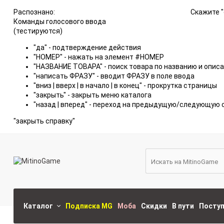
Распознано:
Скажите "
Команды голосового ввода
(тестируются)
"да" - подтверждение действия
"НОМЕР" - нажать на элемент #НОМЕР
"НАЗВАНИЕ ТОВАРА" - поиск товара по названию и опис
"написать ФРАЗУ" - вводит ФРАЗУ в поле ввода
"вниз | вверх | в начало | в конец" - прокрутка страницы
"закрыть" - закрыть меню каталога
"назад | вперед" - переход на предыдущую/следующую 
"закрыть справку"
Каталог
Подписка MG
Моба
Скидки
В пути
Посту