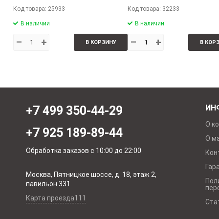
Код товара: 25933
Код товара: 32233
В наличии
В наличии
–
+
–
+
В КОРЗИНУ
В КОР
ИН
+7 499 350-44-29
О к
+7 925 189-89-44
О м
Обработка заказов с 10:00 до 22:00
Кон
Гар
Москва, Пятницкое шоссе, д. 18, этаж 2,
Пол
павильон 331
пер
Карта проезда111
Ста