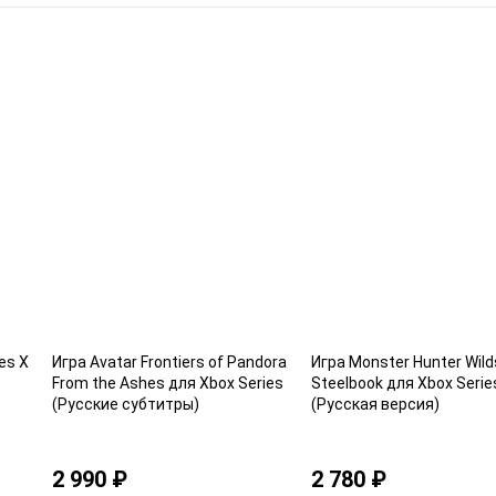
es X
Игра Avatar Frontiers of Pandora
Игра Monster Hunter Wild
From the Ashes для Xbox Series
Steelbook для Xbox Serie
(Русские субтитры)
(Русская версия)
2 990 ₽
2 780 ₽