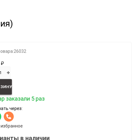
Категории
сия)
Геймпады
Зарядки, адаптеры
Карты памяти / HD
товара:
26032
Крышки, подставки
 ₽
Фигурки
Шлемы, рули
Эл.книги / планшеты
РЗИНУ
р заказали 5 раз
ать через:
 избранное
ианты в наличии