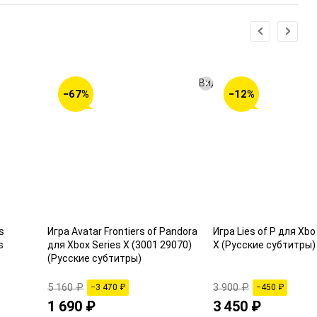
Видео
−67%
−12%
s
Игра Avatar Frontiers of Pandora
Игра Lies of P для Xb
s
для Xbox Series X (3001 29070)
X (Русские субтитры)
(Русские субтитры)
5 160 ₽
3 900 ₽
−3 470 ₽
−450 ₽
1 690 ₽
3 450 ₽