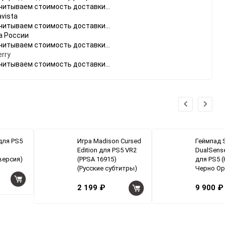
читываем стоимость доставки...
vista
читываем стоимость доставки...
а России
читываем стоимость доставки...
rry
читываем стоимость доставки...
для PS5
Игра Madison Cursed
Геймпад 
Edition для PS5 VR2
DualSens
версия)
(PPSA 16915)
для PS5 (H
(Русские субтитры)
Черно Ор
2 199 ₽
9 900 ₽