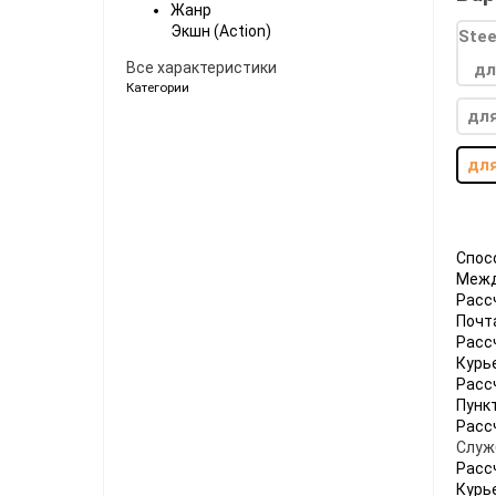
Жанр
Ноутбуки
Экшн (Action)
Планшеты
Все характеристики
Категории
Телефоны
для
Часы
для
Microsoft Xbox
Ninten
Series
[1]
Игры
[83]
Аксессуары
[12]
Switch
Спос
Межд
One
[5]
Игры
[66]
Аксессуары
[19]
Switch
Расс
Почт
360
[9]
Игры
[121]
Аксессуары
[22]
Расс
Курь
Расс
Пунк
Расс
Служ
Расс
Курь