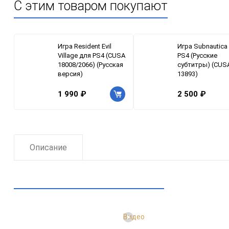
С этим товаром покупают
Игра Resident Evil
Игра Subnautica
Village для PS4 (CUSA
PS4 (Русские
18008/2066) (Русская
субтитры) (CUS
версия)
13893)
1 990 ₽
2 500 ₽
Описание
Рекомендуем посмотреть
Видео