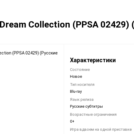
Видеоигры
Запчасти
 Dream Collection (PPSA 02429)
Microsoft Xbox
Microsoft Xbox
Nintendo
Nintendo
Sony PlayStation
Sony PlayStation
Разные 8 и 16 бит
Разные
Характеристики
Состояние
Новое
Тип носителя
Blu-ray
Моба-каталог
Язык релиза
Русские субтитры
Бронефоны
Возрастные ограничения
Игровые модели
0+
Наушники
Игра вдвоем на одной приставке