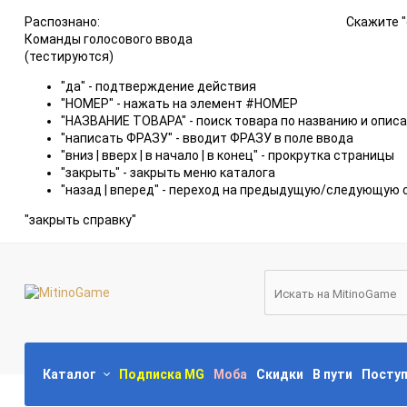
Распознано:
Скажите "
Команды голосового ввода
(тестируются)
"да" - подтверждение действия
"НОМЕР" - нажать на элемент #НОМЕР
"НАЗВАНИЕ ТОВАРА" - поиск товара по названию и опис
"написать ФРАЗУ" - вводит ФРАЗУ в поле ввода
"вниз | вверх | в начало | в конец" - прокрутка страницы
"закрыть" - закрыть меню каталога
"назад | вперед" - переход на предыдущую/следующую 
"закрыть справку"
Каталог
Подписка MG
Моба
Скидки
В пути
Посту