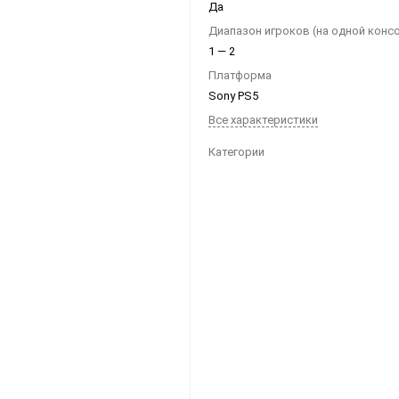
Да
Ноутбуки
Диапазон игроков (на одной конс
Планшеты
1 — 2
Телефоны
Платформа
Sony PS5
Часы
Все характеристики
Категории
Microsoft Xbox
Ninten
Series
[0]
Игры
[83]
Аксессуары
[13]
Switch
One
[5]
Игры
[69]
Аксессуары
[20]
Switch
360
[9]
Игры
[122]
Аксессуары
[22]