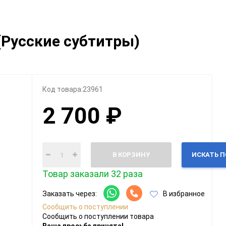
Категории
 (Русские субтитры)
Геймпады
Зарядки, адаптеры
Карты памяти / HD
Крышки, подставки
Код товара:
23961
Фигурки
2 700 ₽
Шлемы, рули
Эл.книги / планшеты
В КОРЗИНУ
ИСКАТЬ 
Товар заказали 32 раза
Заказать через:
В избранное
Сообщить о поступлении
Сообщить о поступлении товара