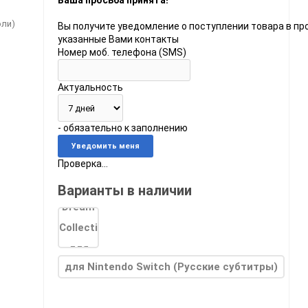
Ваша просьба принята!
оли)
Вы получите уведомление о поступлении товара в пр
указанные Вами контакты
Номер моб. телефона (SMS)
Актуальность
do
- обязательно к заполнению
[23]
Игры
[175]
Аксессуары
[37]
Проверка...
 2
[1]
Игры
[30]
Аксессуары
[10]
Варианты в наличии
для Nintendo Switch (Русские субтитры)