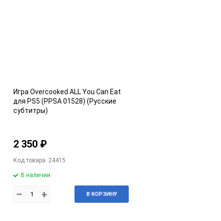
Игра Overcooked ALL You Can Eat
для PS5 (PPSA 01528) (Русские
субтитры)
2 350 ₽
Код товара: 24415
В наличии
–
+
В КОРЗИНУ