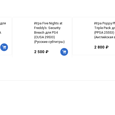
 для
Игра Five Nights at
Игра Poppy P
Freddy's: Security
Triple Pack д
A
Breach для PS4
(PPSA 25553)
(CUSA 29533)
(Английская 
(Русские субтитры)
2 800 ₽
2 500 ₽