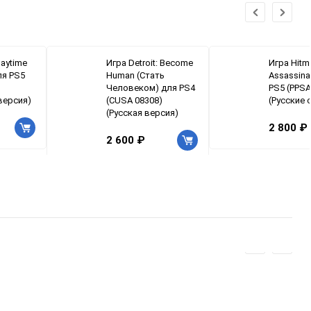
laytime
Игра Detroit: Become
Игра Hitm
ля PS5
Human (Стать
Assassina
Человеком) для PS4
PS5 (PPSA
версия)
(CUSA 08308)
(Русские 
(Русская версия)
2 800 ₽
2 600 ₽