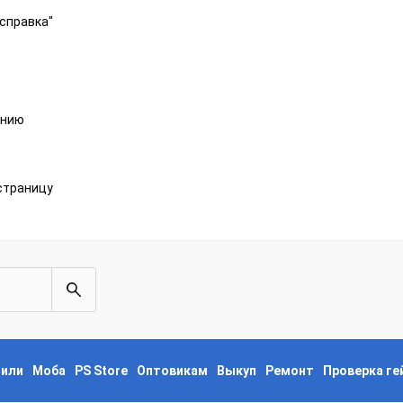
справка"
анию
страницу
пили
Моба
PS Store
Оптовикам
Выкуп
Ремонт
Проверка г