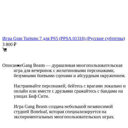
Игра Gran Turismo 7 для PS5 (PPSA 01316) (Русские субтитры)
И
(
3 800 ₽
2
Описание
Gang Beasts — дурашливая многопользовательская
игра для вечеринок с желатиновыми персонажами,
безумными боевыми сценами и абсурдным окружением.
Настраивайте персонажей, бейтесь с врагами локально и
онлайн или вместе с друзьями сражайтесь с бандами на
улицах Биф Сити.
Игра Gang Beasts создана небольшой независимой
студией Boneloaf, которая специализируется на
экспериментальных многопользовательских играх.