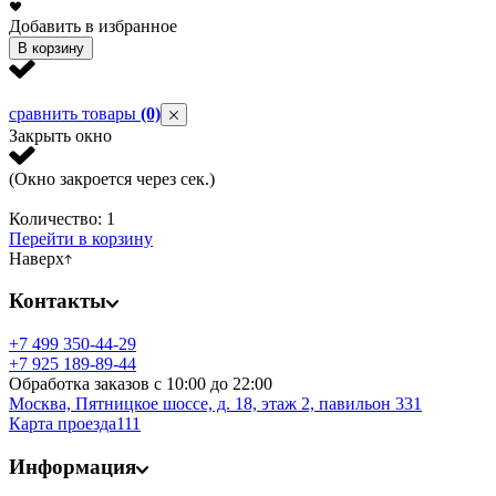
Добавить в избранное
Д
В корзину
сравнить товары
(0)
Закрыть окно
(Окно закроется через
сек.)
Количество:
1
Перейти в корзину
Наверх
Контакты
+7 499 350-44-29
+7 925 189-89-44
Обработка заказов с 10:00 до 22:00
Москва, Пятницкое шоссе, д. 18, этаж 2,
павильон 331
Карта проезда111
Информация