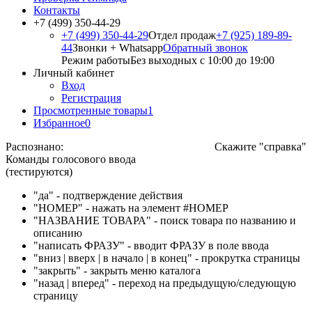
Контакты
+7 (499) 350-44-29
+7 (499) 350-44-29
Отдел продаж
+7 (925) 189-89-
44
Звонки + Whatsapp
Обратный звонок
Режим работы
Без выходных с 10:00 до 19:00
Личный кабинет
Вход
Регистрация
Просмотренные товары
1
Избранное
0
Распознано:
Скажите "справка"
Команды голосового ввода
(тестируются)
"да" - подтверждение действия
"НОМЕР" - нажать на элемент #НОМЕР
"НАЗВАНИЕ ТОВАРА" - поиск товара по названию и
описанию
"написать ФРАЗУ" - вводит ФРАЗУ в поле ввода
"вниз | вверх | в начало | в конец" - прокрутка страницы
"закрыть" - закрыть меню каталога
"назад | вперед" - переход на предыдущую/следующую
страницу