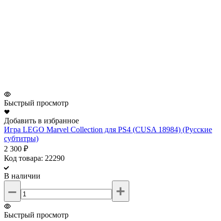
Быстрый просмотр
Добавить в избранное
Д
Игра LEGO Marvel Collection для PS4 (CUSA 18984) (Русские
И
субтитры)
(
2 300 ₽
2
Код товара: 22290
К
В наличии
–
+
Быстрый просмотр