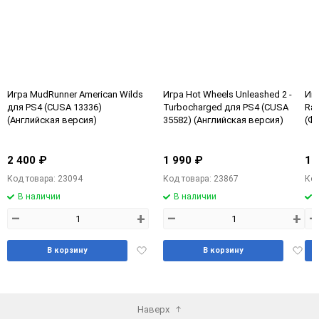
Игра MudRunner American Wilds
Игра Hot Wheels Unleashed 2 -
Игр
для PS4 (CUSA 13336)
Turbocharged для PS4 (CUSA
Rac
(Английская версия)
35582) (Английская версия)
(Ф
PS4
су
2 400 ₽
1 990 ₽
1 
Код товара: 23094
Код товара: 23867
Код
В наличии
В наличии
–
+
–
+
–
Добавить
Доба
В корзину
В корзину
в
в
избранное
избра
Наверх