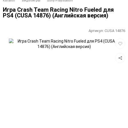
Каталог
Видеоигры
Sony PlayStation
Игра Crash Team Racing Nitro Fueled для
PS4 (CUSA 14876) (Английская версия)
Артикул:
CUSA 14876
Добав
в
избра