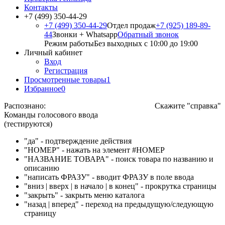
Контакты
+7 (499) 350-44-29
+7 (499) 350-44-29
Отдел продаж
+7 (925) 189-89-
44
Звонки + Whatsapp
Обратный звонок
Режим работы
Без выходных с 10:00 до 19:00
Личный кабинет
Вход
Регистрация
Просмотренные товары
1
Избранное
0
Распознано:
Скажите "справка"
Команды голосового ввода
(тестируются)
"да" - подтверждение действия
"НОМЕР" - нажать на элемент #НОМЕР
"НАЗВАНИЕ ТОВАРА" - поиск товара по названию и
описанию
"написать ФРАЗУ" - вводит ФРАЗУ в поле ввода
"вниз | вверх | в начало | в конец" - прокрутка страницы
"закрыть" - закрыть меню каталога
"назад | вперед" - переход на предыдущую/следующую
страницу