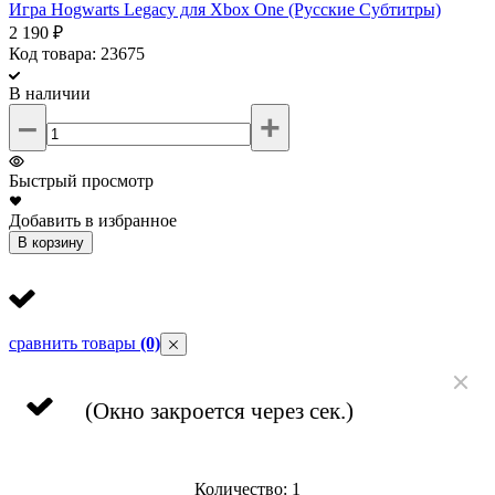
Игра Hogwarts Legacy для Xbox One (Русские Субтитры)
И
2 190 ₽
2
Код товара: 23675
К
В наличии
–
+
Быстрый просмотр
Добавить в избранное
Д
В корзину
сравнить товары
(0)
(Окно закроется через
сек.)
Количество:
1