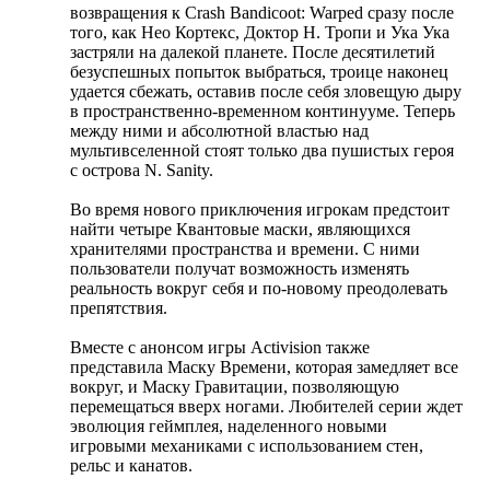
возвращения к Crash Bandicoot: Warped сразу после
того, как Нео Кортекс, Доктор Н. Тропи и Ука Ука
застряли на далекой планете. После десятилетий
безуспешных попыток выбраться, троице наконец
удается сбежать, оставив после себя зловещую дыру
в пространственно-временном континууме. Теперь
между ними и абсолютной властью над
мультивселенной стоят только два пушистых героя
с острова N. Sanity.
Во время нового приключения игрокам предстоит
найти четыре Квантовые маски, являющихся
хранителями пространства и времени. С ними
пользователи получат возможность изменять
реальность вокруг себя и по-новому преодолевать
препятствия.
Вместе с анонсом игры Activision также
представила Маску Времени, которая замедляет все
вокруг, и Маску Гравитации, позволяющую
перемещаться вверх ногами. Любителей серии ждет
эволюция геймплея, наделенного новыми
игровыми механиками с использованием стен,
рельс и канатов.