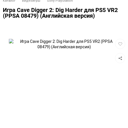
Каталог
Видеоигры
Sony PlayStation
Игра Cave Digger 2: Dig Harder для PS5 VR2
(PPSA 08479) (Английская версия)
Добав
в
избра