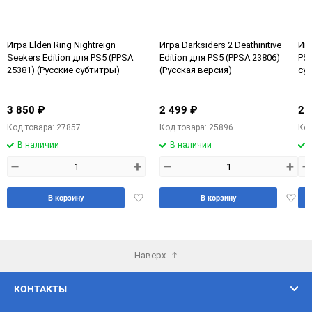
Игра Elden Ring Nightreign
Игра Darksiders 2 Deathinitive
Игр
Seekers Edition для PS5 (PPSA
Edition для PS5 (PPSA 23806)
PS5
25381) (Русские субтитры)
(Русская версия)
су
3 850 ₽
2 499 ₽
2 
Код товара: 27857
Код товара: 25896
Код
В наличии
В наличии
–
+
–
+
–
Добавить
Доба
В корзину
В корзину
в
в
избранное
избра
Наверх
КОНТАКТЫ