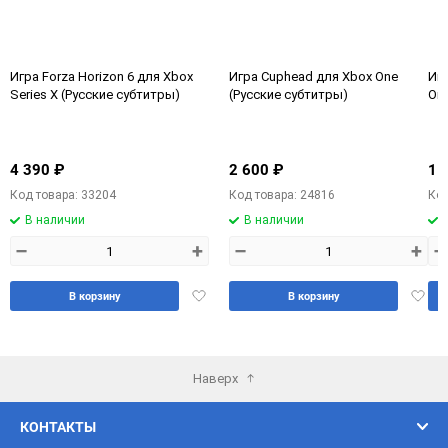
Игра Forza Horizon 6 для Xbox
Игра Cuphead для Xbox One
Игр
Series X (Русские субтитры)
(Русские субтитры)
One
4 390 ₽
2 600 ₽
1 
Код товара: 33204
Код товара: 24816
Код
В наличии
В наличии
–
+
–
+
–
Добавить
Доба
В корзину
В корзину
в
в
избранное
избра
Наверх
КОНТАКТЫ