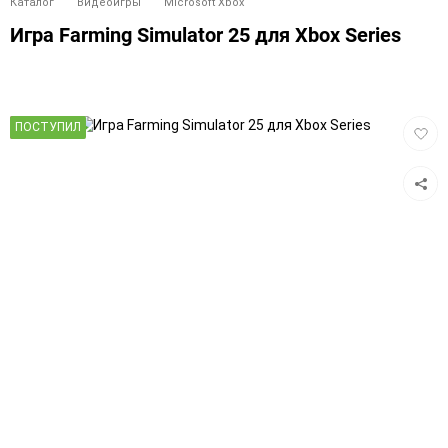
Каталог
Видеоигры
Microsoft Xbox
Игра Farming Simulator 25 для Xbox Series
Добав
ПОСТУПИЛ
в
избра