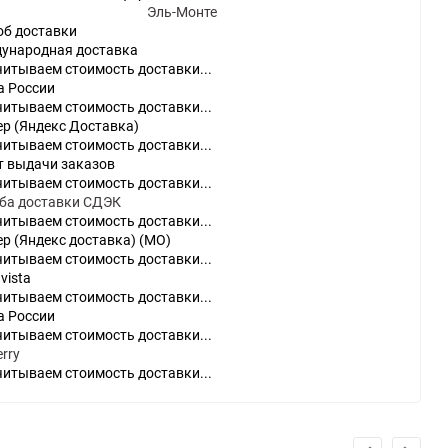
Эль-Монте
об доставки
ународная доставка
читываем стоимость доставки...
а России
читываем стоимость доставки...
ер (Яндекс Доставка)
читываем стоимость доставки...
т выдачи заказов
читываем стоимость доставки...
do
ба доставки СДЭК
читываем стоимость доставки...
[23]
Игры
[175]
Аксессуары
[37]
р (Яндекс доставка) (МО)
читываем стоимость доставки...
2
[1]
Игры
[30]
Аксессуары
[10]
vista
читываем стоимость доставки...
а России
читываем стоимость доставки...
rry
читываем стоимость доставки...