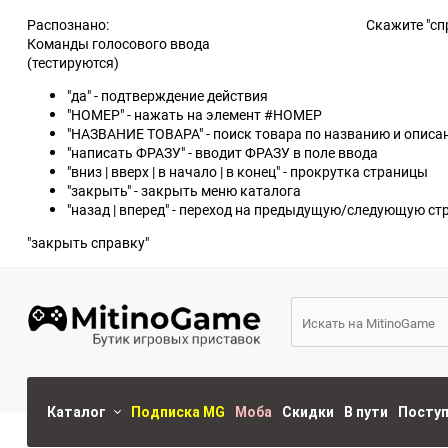
Распознано:
Скажите "сп
Команды голосового ввода
(тестируются)
"да" - подтверждение действия
"НОМЕР" - нажать на элемент #НОМЕР
"НАЗВАНИЕ ТОВАРА" - поиск товара по названию и опис
"написать ФРАЗУ" - вводит ФРАЗУ в поле ввода
"вниз | вверх | в начало | в конец" - прокрутка страницы
"закрыть" - закрыть меню каталога
"назад | вперед" - переход на предыдущую/следующую ст
"закрыть справку"
Каталог
Подписка MG
Моба
Скидки
В пути
Посту