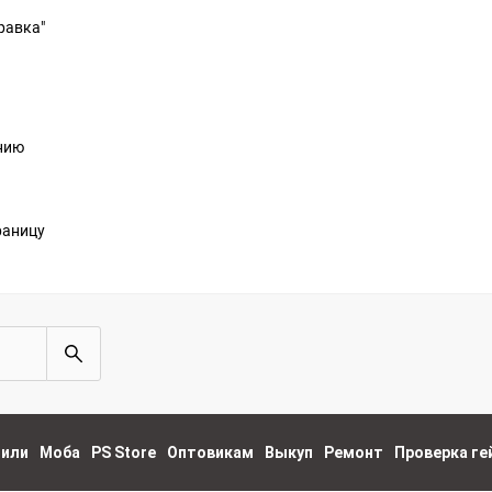
равка"
анию
раницу
пили
Моба
PS Store
Оптовикам
Выкуп
Ремонт
Проверка г