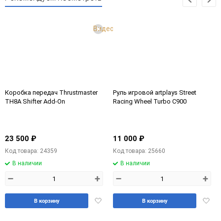
Видео
Коробка передач Thrustmaster
Руль игровой artplays Street
TH8A Shifter Add-On
Racing Wheel Turbo C900
23 500 ₽
11 000 ₽
Код товара: 24359
Код товара: 25660
В наличии
В наличии
–
+
–
+
Добавить
Доба
В корзину
В корзину
в
в
избранное
избра