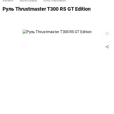
Каталог
Аксессуары
Sony PlayStation
Руль Thrustmaster T300 RS GT Edition
Добав
в
избра