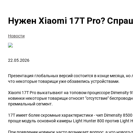
Аксессуары
Бренды
Нужен Xiaomi 17T Pro? Спра
Microsoft Xbox
Amazon
Nintendo
Asus
Новости
Sony PlayStation
Microsoft
Разные
Nintendo
22.05.2026
Sony
Valve
Презентация глобальных версий состоится в конце месяца, но
что некоторые товарищи уже обзавелиcь устройствами.
Xiaomi 17T Pro выкатывают на топовом процессоре Dimensity 95
Приставки
Цифровые
новинки некоторые товарищи относят "отсутствие" беспроводной з
премиальный сегмент.
Microsoft Xbox
Видеоигры
17T имеет более скромные характеристики - чип Dimensity 8500 U
Nintendo
Подписки и DLC
проще модуль основной камеры Light Hunter 800 против Light H
Sony PlayStation
При появлении новинок часто возникает вопрос, а что нового-т