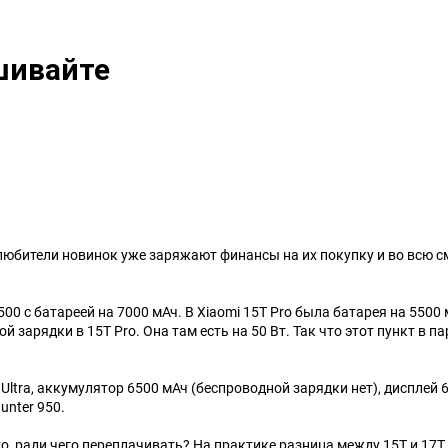
Видеоигры
Запчасти
шивайте
Microsoft Xbox
Microsoft Xbox
Nintendo
Nintendo
Sony PlayStation
Sony PlayStation
Разные 8 и 16 бит
Разные
 любители новинок уже заряжают финансы на их покупку и во всю 
00 с батареей на 7000 мАч. В Xiaomi 15T Pro была батарея на 5500
Моба-каталог
арядки в 15T Pro. Она там есть на 50 Вт. Так что этот пункт в парит
Бронефоны
ltra, аккумулятор 6500 мАч (беспроводной зарядки нет), дисплей 6,
Игровые модели
unter 950.
Наушники
о, ради чего переплачивать? На практике разница между 15T и 17T