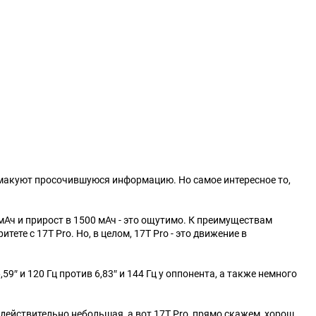
Категории
Геймпады
Зарядки, адаптеры
Карты памяти / HD
Крышки, подставки
Фигурки
Шлемы, рули
смакуют просочившуюся информацию. Но самое интересное то,
Эл.книги / планшеты
 мАч и прирост в 1500 мАч - это ощутимо. К преимуществам
ете c 17T Pro. Но, в целом, 17T Pro - это движение в
59″ и 120 Гц против 6,83″ и 144 Гц у оппонента, а также немного
 действительно небольшая, а вот 17T Pro, прямо скажем, хорош.