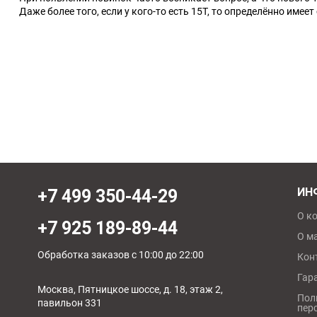
Даже более того, если у кого-то есть 15T, то определённо имеет
Разные
Весь каталог с количеством
Sony PlayStation
PS5
[6]
Игры
[380]
Аксессуары
[59]
PS4
[5]
Игры
[297]
Аксессуары
[36]
ИН
+7 499 350-44-29
О к
PS3
[2]
Игры
[152]
Аксессуары
[15]
+7 925 189-89-44
О м
Обработка заказов с 10:00 до 22:00
Кон
Гар
Москва, Пятницкое шоссе, д. 18, этаж 2,
Пол
павильон 331
пер