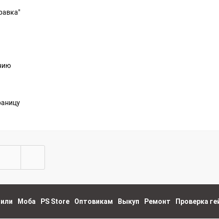
равка"
анию
раницу
пили
Моба
PS Store
Оптовикам
Выкуп
Ремонт
Проверка г