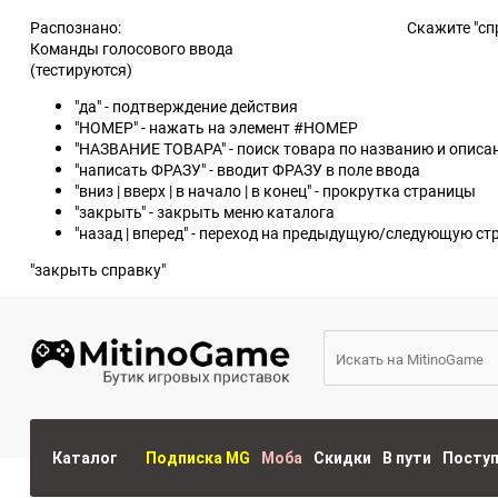
Распознано:
Скажите "сп
Команды голосового ввода
(тестируются)
"да" - подтверждение действия
"НОМЕР" - нажать на элемент #НОМЕР
"НАЗВАНИЕ ТОВАРА" - поиск товара по названию и опис
"написать ФРАЗУ" - вводит ФРАЗУ в поле ввода
"вниз | вверх | в начало | в конец" - прокрутка страницы
"закрыть" - закрыть меню каталога
"назад | вперед" - переход на предыдущую/следующую ст
"закрыть справку"
Каталог
Подписка MG
Моба
Скидки
В пути
Посту