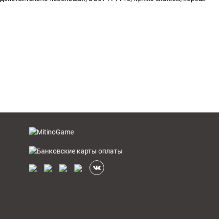
do
[23]
Игры
[175]
Аксессуары
[37]
2
[1]
Игры
[31]
Аксессуары
[10]