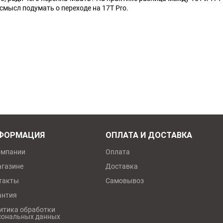
 смысл подумать о переходе на 17T Pro.
Ноутбуки
Планшеты
Телефоны
Часы
Microsoft Xbox
Ninten
Series
[0]
Игры
[83]
Аксессуары
[13]
Switch
One
[5]
Игры
[70]
Аксессуары
[20]
Switch 
ФОРМАЦИЯ
ОПЛАТА И ДОСТАВКА
омпании
Оплата
360
[9]
Игры
[122]
Аксессуары
[22]
агазине
Доставка
такты
Самовывоз
антия
итика обработки
сональных данных