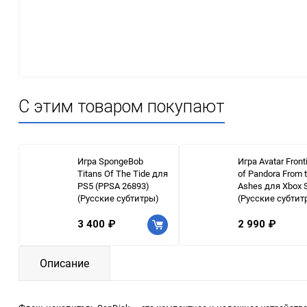
С этим товаром покупают
Игра SpongeBob
Игра Avatar Front
Titans Of The Tide для
of Pandora From 
PS5 (PPSA 26893)
Ashes для Xbox S
(Русские cубтитры)
(Русские субтит
3 400 ₽
2 990 ₽
Описание