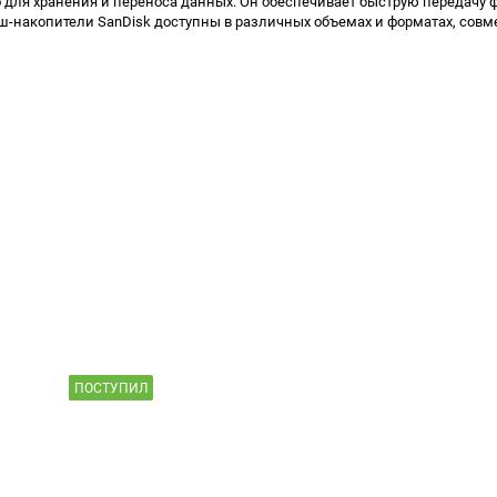
 для хранения и переноса данных. Он обеспечивает быструю передачу ф
ш-накопители SanDisk доступны в различных объемах и форматах, совм
ПОСТУПИЛ