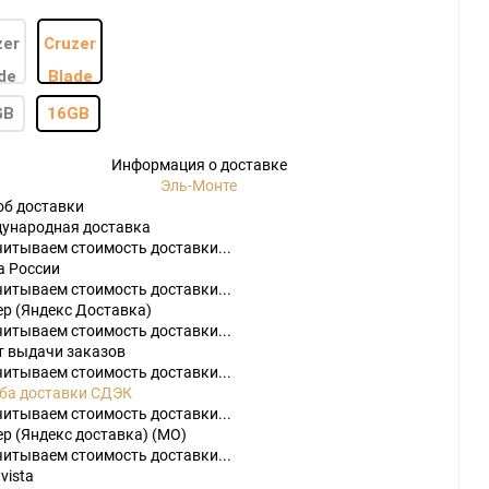
GB
16GB
Информация о доставке
Эль-Монте
do
об доставки
ународная доставка
[23]
Игры
[175]
Аксессуары
[37]
читываем стоимость доставки...
а России
2
[1]
Игры
[30]
Аксессуары
[10]
читываем стоимость доставки...
ер (Яндекс Доставка)
читываем стоимость доставки...
т выдачи заказов
читываем стоимость доставки...
ба доставки СДЭК
читываем стоимость доставки...
р (Яндекс доставка) (МО)
читываем стоимость доставки...
vista