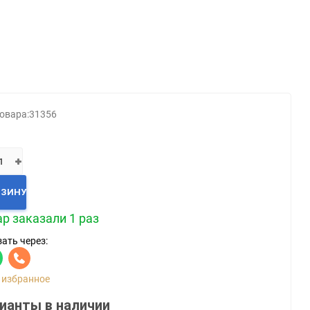
Категории
Геймпады
Зарядки, адаптеры
Карты памяти / HD
овара:
31356
Крышки, подставки
Фигурки
Шлемы, рули
Эл.книги / планшеты
РЗИНУ
р заказали 1 раз
ать через:
 избранное
ианты в наличии