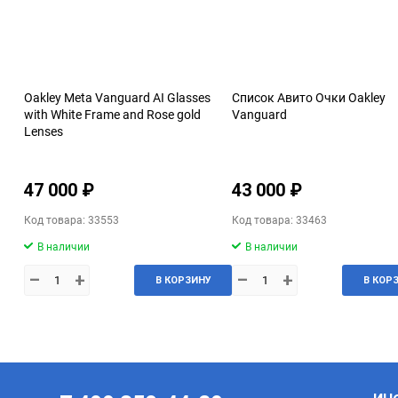
Oakley Meta Vanguard AI Glasses
Список Авито Очки Oakley
with White Frame and Rose gold
Vanguard
Lenses
47 000 ₽
43 000 ₽
Код товара: 33553
Код товара: 33463
В наличии
В наличии
–
+
–
+
В КОРЗИНУ
В КОР