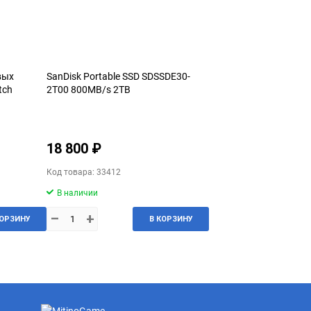
вых
SanDisk Portable SSD SDSSDE30-
tch
2T00 800MB/s 2TB
18 800 ₽
Код товара: 33412
В наличии
–
+
КОРЗИНУ
В КОРЗИНУ