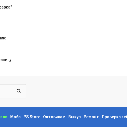
равка"
анию
раницу
пили
Моба
PS Store
Оптовикам
Выкуп
Ремонт
Проверка г