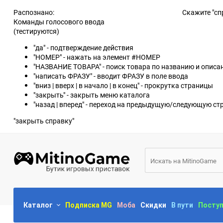
Распознано:
Скажите "сп
Команды голосового ввода
(тестируются)
"да" - подтверждение действия
"НОМЕР" - нажать на элемент #НОМЕР
"НАЗВАНИЕ ТОВАРА" - поиск товара по названию и опис
"написать ФРАЗУ" - вводит ФРАЗУ в поле ввода
"вниз | вверх | в начало | в конец" - прокрутка страницы
"закрыть" - закрыть меню каталога
"назад | вперед" - переход на предыдущую/следующую ст
"закрыть справку"
Каталог
Подписка MG
Моба
Скидки
В пути
Посту