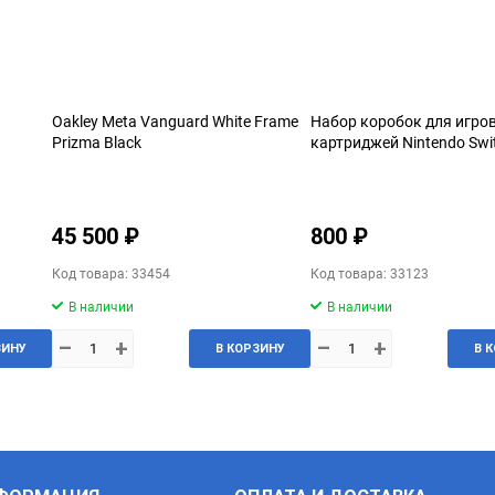
Oakley Meta Vanguard White Frame
Набор коробок для игро
Prizma Black
картриджей Nintendo Swi
45 500 ₽
800 ₽
Код товара: 33454
Код товара: 33123
В наличии
В наличии
–
+
–
+
ЗИНУ
В КОРЗИНУ
В 