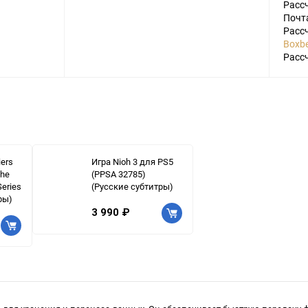
Расс
Почт
Расс
Boxbe
Расс
iers
Игра Nioh 3 для PS5
the
(PPSA 32785)
eries
(Русские субтитры)
ры)
3 990 ₽