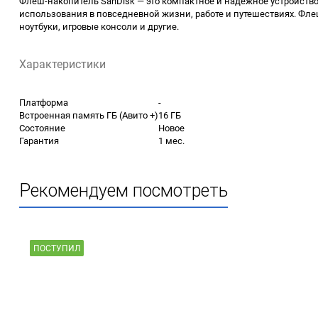
Флеш-накопитель SanDisk — это компактное и надежное устройство
использования в повседневной жизни, работе и путешествиях. Фле
ноутбуки, игровые консоли и другие.
Характеристики
Платформа
-
Встроенная память ГБ (Авито +)
16 ГБ
Состояние
Новое
Гарантия
1 мес.
Рекомендуем посмотреть
ПОСТУПИЛ