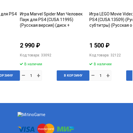
d для PS4
Игра Marvel Spider Man Человек
Игра LEGO Movie Vide
Паук для PS4 (CUSA 11995)
PS4 (CUSA 13509) (Ру
(Русская версия) (диск +
субтитры) (Русская о
Steelbook) Б/У
2 990 ₽
1 500 ₽
Код товара: 33092
Код товара: 32122
В наличии
В наличии
–
+
–
+
КОРЗИНУ
В КОРЗИНУ