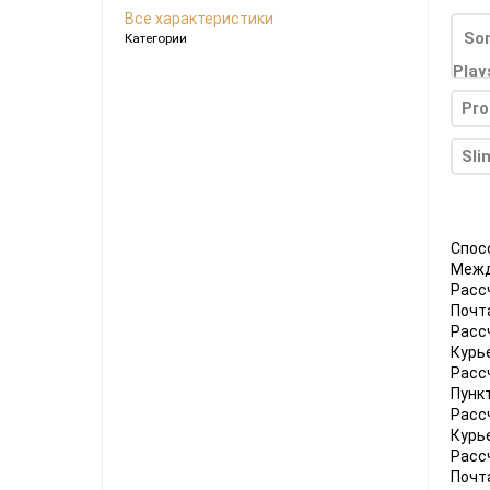
Ноутбуки
Все характеристики
Категории
Планшеты
Телефоны
Pro
Часы
Sli
Microsoft Xbox
Ninten
Series
[0]
Игры
[83]
Аксессуары
[13]
Switch
Спос
Межд
One
[5]
Игры
[69]
Аксессуары
[20]
Switch
Расс
Почт
360
[9]
Игры
[122]
Аксессуары
[22]
Расс
Курь
Расс
Пунк
Расс
Курь
Расс
Почт