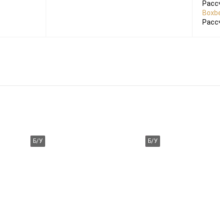
Расс
Boxbe
Расс
Б/У
Б/У