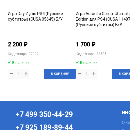
Игра Day Z для PS4 (Русские
Игра Assetto Corsa: Ultimat
субтитры) (CUSA 05645) Б/У
Edition для PS4 (CUSA 11487
(Русские субтитры) Б/У
2 200 ₽
1 700 ₽
Код товара: 32332
Код товара: 33585
В наличии
В наличии
–
+
–
+
В КОРЗИНУ
В КОР
ИН
+7 499 350-44-29
О к
+7 925 189-89-44