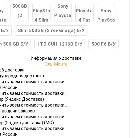
 Б/У
Slim 500GB (2 геймпада) Б/У
m 500 GB Б/У
1TB CUH-1216B Б/У
500 Гб Б/У
do
Информация о доставке
Эль-Монте
[23]
Игры
[175]
Аксессуары
[37]
об доставки
ународная доставка
 2
[1]
Игры
[30]
Аксессуары
[10]
читываем стоимость доставки...
а России
читываем стоимость доставки...
ер (Яндекс Доставка)
читываем стоимость доставки...
т выдачи заказов
читываем стоимость доставки...
ер (Яндекс доставка) (МО)
читываем стоимость доставки...
а России