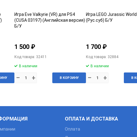
e
Игра Eve Valkyrie (VR) для PS4
Игра LEGO Jurassic Worl
)
(CUSA 03197) (Английская версия)
(Рус.суб) Б/У
Б/У
1 500 ₽
1 700 ₽
Код товара: 32411
Код товара: 32884
В наличии
В наличии
–
+
–
+
ЗИНУ
В КОРЗИНУ
В 
ФОРМАЦИЯ
ОПЛАТА И ДОСТАВКА
омпании
Оплата