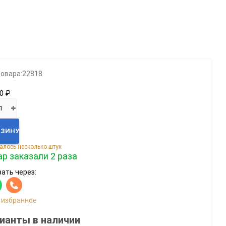
Категории
Геймпады
Зарядки, адаптеры
Карты памяти / HD
товара:
22818
Крышки, подставки
0 ₽
Фигурки
Шлемы, рули
РЗИНУ
Эл.книги / планшеты
алось несколько штук
р заказали 2 раза
ать через:
 избранное
ианты в наличии