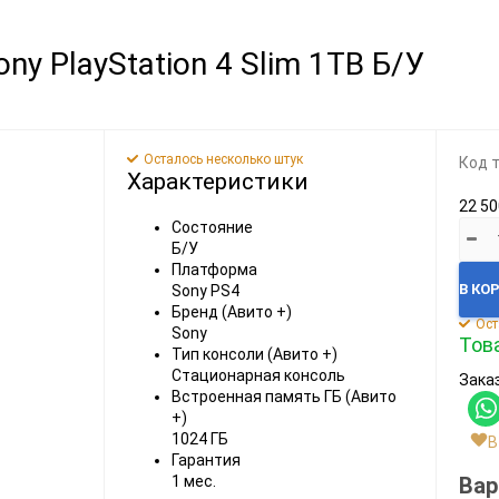
Видеоигры
Запчасти
y PlayStation 4 Slim 1TB Б/У
Microsoft Xbox
Microsoft Xbox
Nintendo
Nintendo
Sony PlayStation
Sony PlayStation
Осталось несколько штук
Код 
Характеристики
Разные 8 и 16 бит
Разные
22 50
Состояние
Б/У
Платформа
В КО
Sony PS4
Бренд (Авито +)
Ост
Sony
Това
Тип консоли (Авито +)
Моба-каталог
Стационарная консоль
Заказ
Встроенная память ГБ (Авито
Бронефоны
+)
Игровые модели
1024 ГБ
В
Гарантия
Наушники
Вар
1 мес.