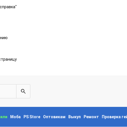
справка"
анию
страницу
пили
Моба
PS Store
Оптовикам
Выкуп
Ремонт
Проверка г