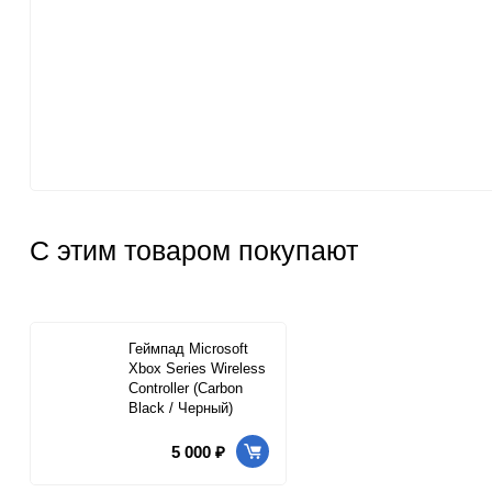
PS3
[2]
Игры
[152]
Аксессуары
[15]
36
С этим товаром покупают
Геймпад Microsoft
Xbox Series Wireless
Controller (Carbon
Black / Черный)
5 000 ₽