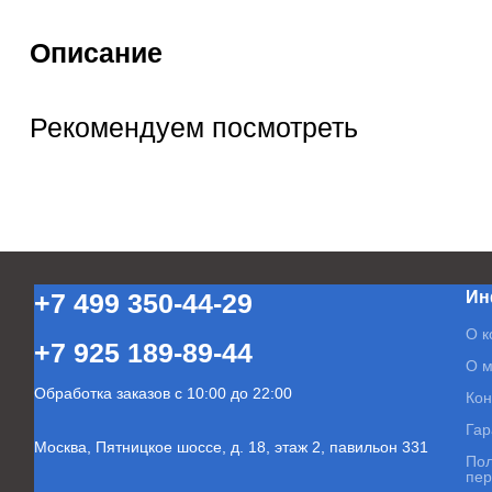
Описание
Рекомендуем посмотреть
Ин
+7 499 350-44-29
О к
+7 925 189-89-44
О м
Обработка заказов с 10:00 до 22:00
Кон
Гар
Москва, Пятницкое шоссе, д. 18, этаж 2,
павильон 331
Пол
пер