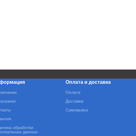
формация
Оплата и доставка
омпании
Оплата
агазине
Доставка
такты
Самовывоз
антия
итика обработки
сональных данных