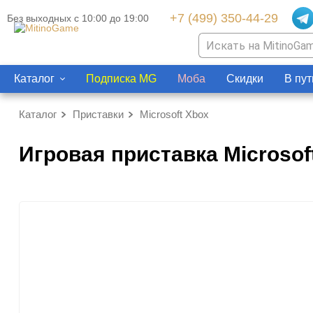
+7 (499) 350-44-29
Без выходных с 10:00 до 19:00
Каталог
Подписка MG
Моба
Скидки
В пут
Аксессуары
Каталог
Приставки
Бренды
Microsoft Xbox
Видеоигры
Microsoft Xbox
Amazon
Microsoft Xbox
Игровая приставка Microsof
Nintendo
Asus
Nintendo
Sony PlayStation
Microsoft
Sony PlayStation
Разные
Nintendo
Разные 8 и 16 бит
Sony
Valve