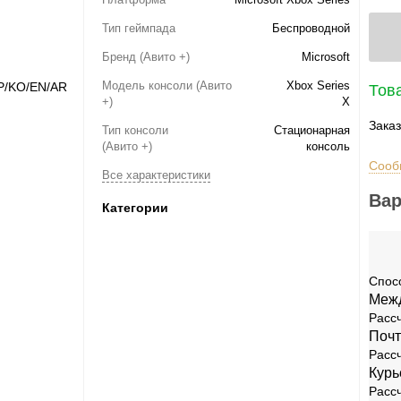
Тип геймпада
Беспроводной
Бренд (Авито +)
Microsoft
Модель консоли (Авито
Xbox Series
Това
+)
X
Заказ
Тип консоли
Стационарная
(Авито +)
консоль
Сооб
Все характеристики
Вар
Категории
Спос
Межд
rosoft Xbox
Nintendo
Рассч
Почт
ies
[0]
Игры
[83]
Аксессуары
[13]
Switch
[23]
Рассч
Курь
e
[5]
Игры
[69]
Аксессуары
[20]
Switch 2
[1]
Рассч