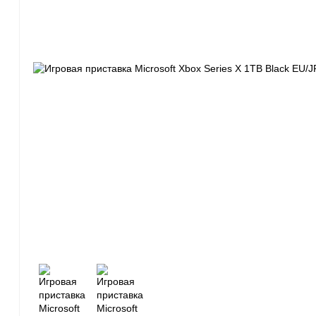
Моба-каталог
Бронефоны
Игровые модели
Наушники
Ноутбуки
Планшеты
Телефоны
Часы
Весь каталог с количеством
Sony PlayStation
Mic
PS5
[6]
Игры
[376]
Аксессуары
[58]
Ser
PS4
[5]
Игры
[298]
Аксессуары
[36]
On