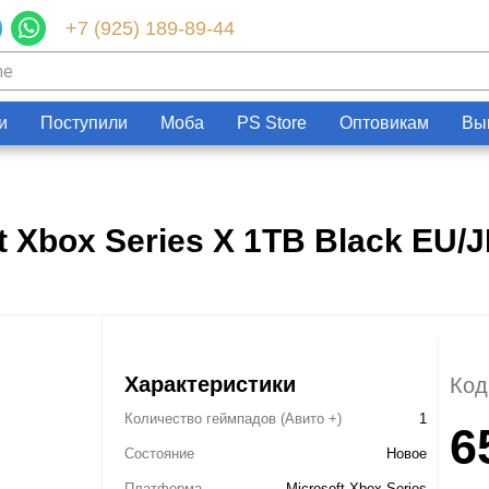
+7 (925) 189-89-44
и
Поступили
Моба
PS Store
Оптовикам
Вы
Запчасти
Категории
Приставки
Microsoft Xbox
Геймпады
Microsoft Xbox
t Xbox Series X 1TB Black EU/
Nintendo
Зарядки, адаптеры
Nintendo
Sony PlayStation
Карты памяти / HD
Sony PlayStation
Разные
Крышки, подставки
Разные
Фигурки
Характеристики
Код
Шлемы, рули
Количество геймпадов (Авито +)
1
6
Эл.книги /
Состояние
Новое
планшеты
Платформа
Microsoft Xbox Series