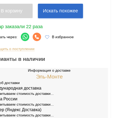
В корзину
Искать похожее
р заказали 22 раза
ать через:
В избранное
щить о поступлении
ианты в наличии
Информация о доставке
Эль-Монте
об доставки
ународная доставка
итываем стоимость доставки...
а России
Игры
[175]
Аксессуары
[37]
итываем стоимость доставки...
ер (Яндекс Доставка)
Игры
[30]
Аксессуары
[10]
итываем стоимость доставки...