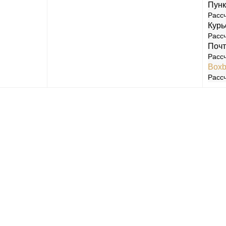
Пунк
0
[9]
Игры
[122]
Аксессуары
[22]
Рассч
Курь
Рассч
Почт
Рассч
Boxb
Рассч