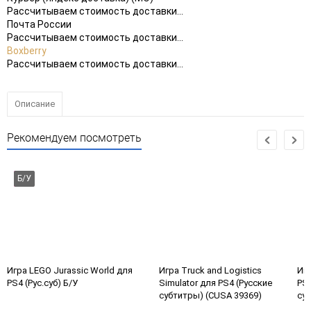
Рассчитываем стоимость доставки...
Почта России
Рассчитываем стоимость доставки...
Boxberry
Рассчитываем стоимость доставки...
Описание
Рекомендуем посмотреть
Б/У
Игра LEGO Jurassic World для
Игра Truck and Logistics
Иг
PS4 (Рус.суб) Б/У
Simulator для PS4 (Русские
PS4
субтитры) (CUSA 39369)
суб
У