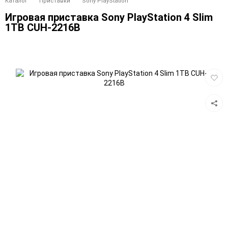
Каталог
Приставки
Sony PlayStation
Игровая приставка Sony PlayStation 4 Slim
1TB CUH-2216B
Добав
в
избра