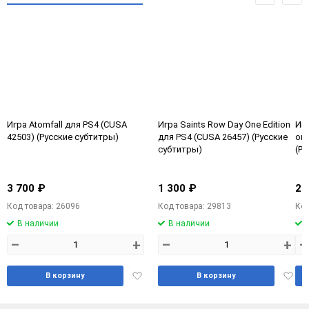
Игра Atomfall для PS4 (CUSA
Игра Saints Row Day One Edition
Иг
42503) (Русские субтитры)
для PS4 (CUSA 26457) (Русские
онл
субтитры)
(Ру
3 700 ₽
1 300 ₽
2 
Код товара: 26096
Код товара: 29813
Код
В наличии
В наличии
–
+
–
+
–
Добавить
Доба
В корзину
В корзину
в
в
избранное
избра