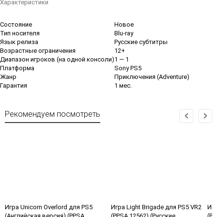
Характеристики
Состояние
Новое
Тип носителя
Blu-ray
Язык релиза
Русские субтитры
Возрастные ограничения
12+
Диапазон игроков (на одной консоли)
1 — 1
Платформа
Sony PS5
Жанр
Приключения (Adventure)
Гарантия
1 мес.
Рекомендуем посмотреть
Игра Unicorn Overlord для PS5
Игра Light Brigade для PS5 VR2
Игр
(Английская версия) (PPSA
(PPSA 12562) (Русские
(PP