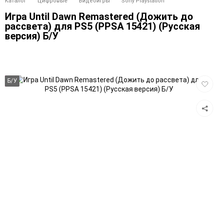
Каталог
Цифровые
Видеоигры
Sony Playstation
Игра Until Dawn Remastered (Дожить до
рассвета) для PS5 (PPSA 15421) (Русская
версия) Б/У
Добав
Б/У
в
избра