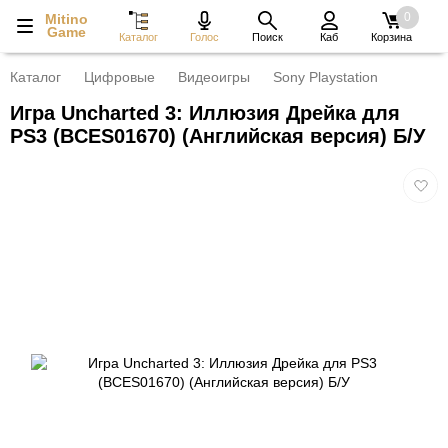
0
Mitino
Game
Каталог
Голос
Поиск
Каб
Корзина
Каталог
Цифровые
Видеоигры
Sony Playstation
Игра Uncharted 3: Иллюзия Дрейка для
PS3 (BCES01670) (Английская версия) Б/У
Добав
в
избра