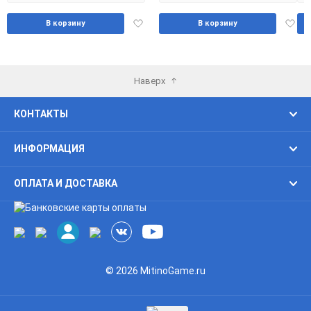
Добавить
Доба
В корзину
В корзину
в
в
избранное
избра
Наверх
КОНТАКТЫ
ИНФОРМАЦИЯ
ОПЛАТА И ДОСТАВКА
© 2026 MitinoGame.ru