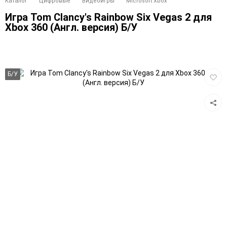
Каталог
Цифровые
Видеоигры
Microsoft Xbox
Игра Tom Clancy's Rainbow Six Vegas 2 для
Xbox 360 (Англ. версия) Б/У
Добав
Б/У
в
избра