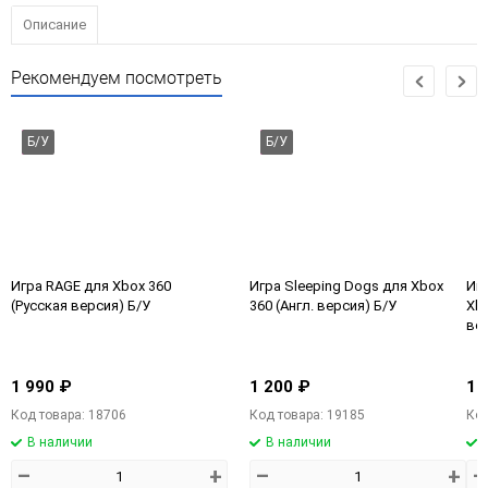
Описание
Рекомендуем посмотреть
Б/У
Б/У
Игра RAGE для Xbox 360
Игра Sleeping Dogs для Xbox
Игр
(Русская версия) Б/У
360 (Англ. версия) Б/У
Xbo
вер
1 990 ₽
1 200 ₽
1 
Код товара: 18706
Код товара: 19185
Код
В наличии
В наличии
–
+
–
+
–