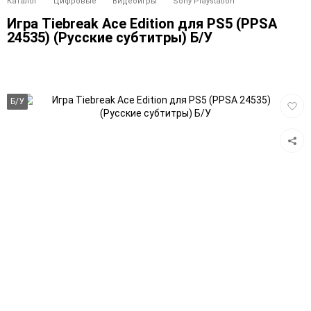
Каталог
Цифровые
Видеоигры
Sony Playstation
Игра Tiebreak Ace Edition для PS5 (PPSA
24535) (Русские субтитры) Б/У
Добав
Б/У
в
избра