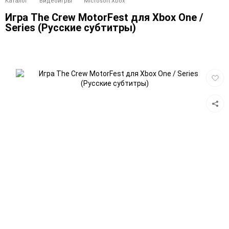
Каталог
Видеоигры
Microsoft Xbox
Игра The Crew MotorFest для Xbox One /
Series (Русские субтитры)
Добав
в
избра