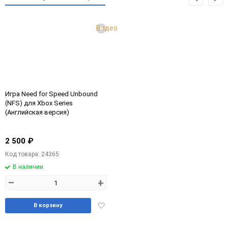
Видео
Игра Need for Speed Unbound
(NFS) для Xbox Series
(Английская версия)
2 500 ₽
Код товара: 24365
В наличии
–
+
Добавить
В корзину
в
избранное