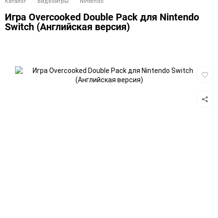
Каталог
Видеоигры
Nintendo
Игра Overcooked Double Pack для Nintendo
Switch (Английская версия)
Добав
в
избра