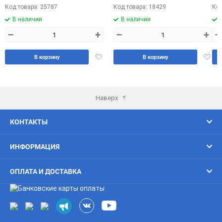
Код товара: 25787
Код товара: 18429
Код
В наличии
В наличии
–
+
–
+
–
Добавить
Доба
В корзину
В корзину
в
в
избранное
избра
Наверх
КОНТАКТЫ
ИНФОРМАЦИЯ
ОПЛАТА И ДОСТАВКА