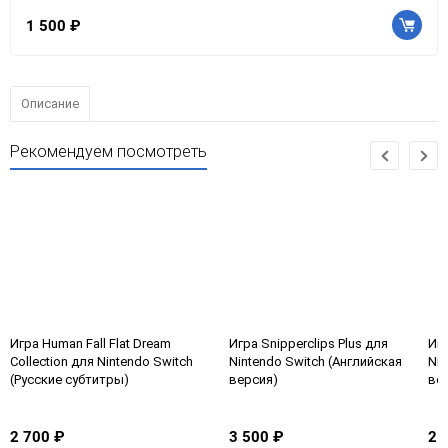
1 500 ₽
Описание
Рекомендуем посмотреть
Игра Human Fall Flat Dream
Игра Snipperclips Plus для
Игр
Collection для Nintendo Switch
Nintendo Switch (Английская
Nin
(Русские субтитры)
версия)
ве
2 700 ₽
3 500 ₽
2 