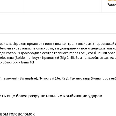
Расс
тсериала. Игрокам предстоит взять под контроль знакомых персонажей 
 Землей вновь нависла опасность, а в довершении всего дедушка глав
реди которых двоюродная сестра главного героя Гвен, его бывший враг
-обезьяна (Spidermonkey) и Крылатый (Big Chill). Вам понадобится вся 
 об истории Бена 10!
аменный (Swampfire), Лучистый (Jet Ray), Гумангозавр (Humungousaur), 
чить еще более разрушительные комбинации ударов.
вом головоломок.