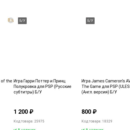
Видео
Б/У
Б/У
 of the
Игра Гарри Поттер и Принц
Игра James Cameron's A
Полукровка для PSP (Русские
The Game для PSP (ULES
субтитры) Б/У
(Англ. версия) Б/У
1 200 ₽
800 ₽
Код товара: 25975
Код товара: 18329
В наличии
В наличии