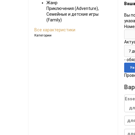
Жанр
Ваша
Ноутбуки
Приключения (Adventure),
Семейные и детские игры
Планшеты
Вы п
(Family)
указ
Телефоны
Номе
Все характеристики
Часы
Категории
Акту
Microsoft Xbox
Ninten
- об
Series
[0]
Игры
[83]
Аксессуары
[13]
Switch
Прове
One
[5]
Игры
[69]
Аксессуары
[20]
Switch
Вар
360
[9]
Игры
[122]
Аксессуары
[22]
для
для