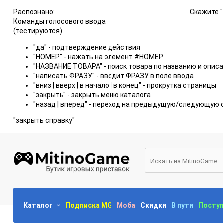
Распознано:
Скажите "
Команды голосового ввода
(тестируются)
"да" - подтверждение действия
"НОМЕР" - нажать на элемент #НОМЕР
"НАЗВАНИЕ ТОВАРА" - поиск товара по названию и опис
"написать ФРАЗУ" - вводит ФРАЗУ в поле ввода
"вниз | вверх | в начало | в конец" - прокрутка страницы
"закрыть" - закрыть меню каталога
"назад | вперед" - переход на предыдущую/следующую 
"закрыть справку"
Каталог
Подписка MG
Моба
Скидки
В пути
Посту