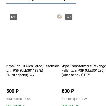
Видео
Б/У
Б/У
Игра Ben 10 Alien Force, Essentials
Игра Transformers: Revenge
для PSP (ULES01189/E)
Fallen для PSP (ULES01286)
(Англ.версия) Б/У
(Англ.версия) Б/У
500 ₽
800 ₽
Код товара: 14520
Код товара: 21899
В наличии
В наличии