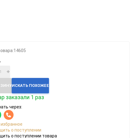
Категории
Геймпады
Зарядки, адаптеры
Карты памяти / HD
товара:
14605
Крышки, подставки
₽
Фигурки
Шлемы, рули
Эл.книги / планшеты
РЗИНУ
ИСКАТЬ ПОХОЖЕЕ
р заказали 1 раз
ать через:
 избранное
щить о поступлении
щить о поступлении товара