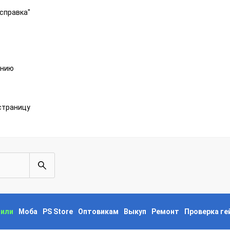
справка"
анию
страницу
пили
Моба
PS Store
Оптовикам
Выкуп
Ремонт
Проверка г