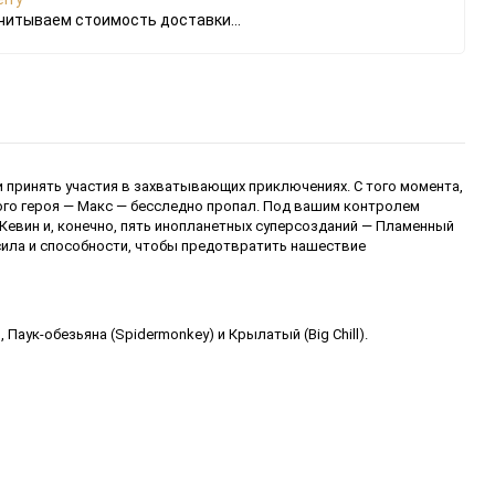
читываем стоимость доставки...
и принять участия в захватывающих приключениях. С того момента,
ного героя — Макс — бесследно пропал. Под вашим контролем
 Кевин и, конечно, пять инопланетных суперсозданий — Пламенный
их сила и способности, чтобы предотвратить нашествие
Паук-обезьяна (Spidermonkey) и Крылатый (Big Chill).