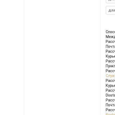
для
Спос
Межд
Расс
Почт
Расс
Курь
Расс
Пунк
Расс
Служ
Расс
Курь
Расс
Dosta
Расс
Почт
Расс
Boxbe