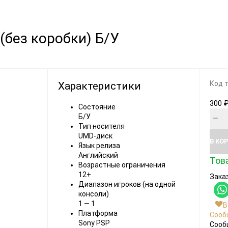
Видеоигры
Запчасти
 (без коробки) Б/У
Microsoft Xbox
Microsoft Xbox
Nintendo
Nintendo
Sony PlayStation
Sony PlayStation
Код 
Характеристики
Разные 8 и 16 бит
Разные
300 
Состояние
Б/У
Тип носителя
UMD-диск
В КО
Язык релиза
Английский
Това
Возрастные ограничения
Моба-каталог
12+
Заказ
Бронефоны
Диапазон игроков (на одной
консоли)
Игровые модели
1 — 1
В
Платформа
Сооб
Наушники
Sony PSP
Сооб