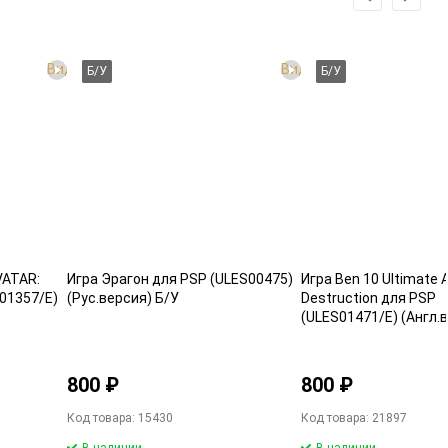
Видео
Видео
Б/У
Б/У
VATAR:
Игра Эрагон для PSP (ULES00475)
Игра Ben 10 Ultimate 
01357/E)
(Рус.версия) Б/У
Destruction для PSP
(ULES01471/E) (Англ.
800 ₽
800 ₽
Код товара: 15430
Код товара: 21897
В наличии
В наличии