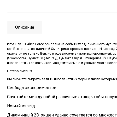
Описание
Игра Ben 10: Alien Force основана на событиях одноименного муль
как Бен нашел загадочный Омнитрикс, прошло пять лет. И вот над
окажется не только Бен, но и еще восемь знакомых персонажей, с
(Swampfire), Лучистый (Jet Ray), Гумангозавр (Humungousaur), Паук
инопланетных захватчиков. Защитите Землю и узнайте много нового
Пятеро смелых
Вы сможете сыграть за пять инопланетных форм, в числе которых Пл
Свобода экспериментов
Сочетайте между собой различные атаки, чтобы полу
Новый взгляд
Динамичный 2D-экшен удачно сочетается со множест