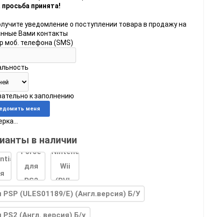
 просьба принята!
олучите уведомление о поступлении товара в продажу на
анные Вами контакты
р моб. телефона (SMS)
альность
do
язательно к заполнению
[23]
Игры
[175]
Аксессуары
[37]
рка...
 2
[1]
Игры
[30]
Аксессуары
[10]
ианты в наличии
 PSP (ULES01189/E) (Англ.версия) Б/У
 PS2 (Англ. версия) Б/у