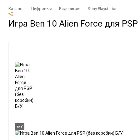
Каталог
Цифровые
Видеоигры
Sony Playstation
Аксессуары
Бренды
Игра Ben 10 Alien Force для PSP
Microsoft Xbox
Amazon
Nintendo
Asus
Sony PlayStation
Microsoft
Разные
Nintendo
Sony
Valve
Приставки
Цифровые
Microsoft Xbox
Видеоигры
Nintendo
Подписки и DLC
Б/У
Sony PlayStation