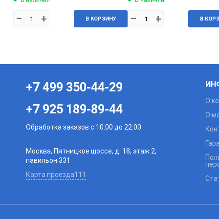
–
+
–
+
В КОРЗИНУ
В КОР
ИН
+7 499 350-44-29
О к
+7 925 189-89-44
О м
Обработка заказов с 10:00 до 22:00
Кон
Гар
Москва, Пятницкое шоссе, д. 18, этаж 2,
Пол
павильон 331
пер
Карта проезда111
Ста