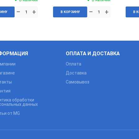
–
+
–
+
ЗИНУ
В КОРЗИНУ
В 
ФОРМАЦИЯ
ОПЛАТА И ДОСТАВКА
омпании
Оплата
агазине
Доставка
такты
Самовывоз
антия
итика обработки
сональных данных
тьи от MG