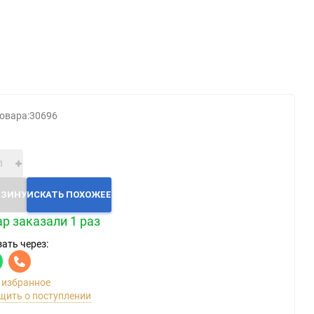
Категории
Геймпады
Зарядки, адаптеры
Карты памяти / HD
овара:
30696
Крышки, подставки
Фигурки
Шлемы, рули
Эл.книги / планшеты
РЗИНУ
ИСКАТЬ ПОХОЖЕЕ
р заказали 1 раз
ать через:
 избранное
щить о поступлении