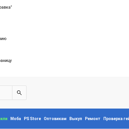
равка"
анию
раницу
пили
Моба
PS Store
Оптовикам
Выкуп
Ремонт
Проверка г