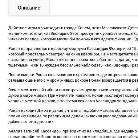
Описание
Действие игры происходит в городе Салем, штат Массачусетс. Де
маньяком по кличке «Звонарь». Этот преступник убивает молодых 
никаких следов, которые могли бы помочь в его идентификации. 
Ронан направляется в квартиру медиума Кассандры Фостер и её 1
который пристально смотрел на окна квартиры. На месте детектив с
сознание на улице, Ронан пытается ворваться обратно в здание, чт
тщетными, и он вынужден бессильно наблюдать, как «Звонарь» расс
После смерти Ронан оказывается в ярком свете, где встречает сво
связывающие его с миром живых. Вскоре Ронан возвращается в реа
Возле места своей гибели его встречает дух девочки из пуританск
духов в мире живых. Применяя эти навыки, Ронан исследует сцену 
чердаке местной церкви, в то время как сама Кассандра загадочно
Ронан находит Джой и узнаёт, что она, подобно матери, обладает 
полицию Салема по различным делам, включая расследование «Звон
добывают этот дневник.
Анализ записей Кассандры приводит их на кладбище, где недавно 
всему кладбищу. В конце концов, он понимает, что девушка не убег