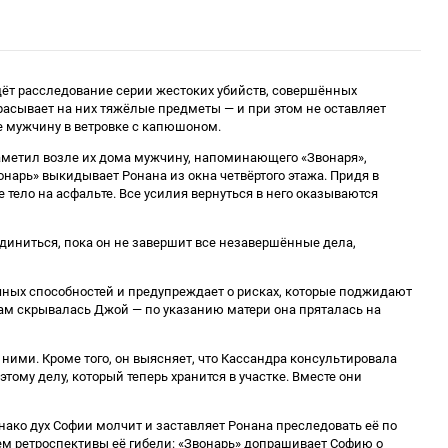
дёт расследование серии жестоких убийств, совершённых
асывает на них тяжёлые предметы — и при этом не оставляет
е мужчину в ветровке с капюшоном.
заметил возле их дома мужчину, напоминающего «Звонаря»,
онарь» выкидывает Ронана из окна четвёртого этажа. Придя в
е тело на асфальте. Все усилия вернуться в него оказываются
единиться, пока он не завершит все незавершённые дела,
рачных способностей и предупреждает о рисках, которые поджидают
 там скрывалась Джой — по указанию матери она пряталась на
ними. Кроме того, он выясняет, что Кассандра консультировала
ому делу, который теперь хранится в участке. Вместе они
ако дух Софии молчит и заставляет Ронана преследовать её по
елем ретроспективы её гибели: «Звонарь» допрашивает Софию о