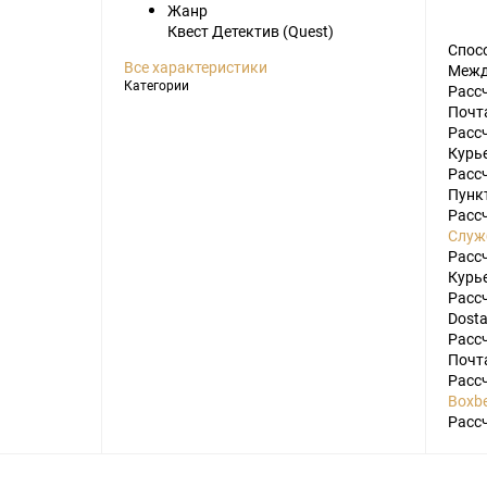
Жанр
Ноутбуки
Квест Детектив (Quest)
Спос
Планшеты
Все характеристики
Межд
Категории
Расс
Телефоны
Почт
Часы
Расс
Курь
Расс
Пунк
Microsoft Xbox
Ninten
Расс
Служ
Series
[0]
Игры
[83]
Аксессуары
[13]
Switch
Расс
Курье
One
[5]
Игры
[69]
Аксессуары
[20]
Switch 
Расс
Dosta
360
[9]
Игры
[122]
Аксессуары
[22]
Расс
Почт
Расс
Boxbe
Расс