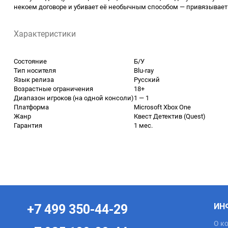
некоем договоре и убивает её необычным способом — привязывает к 
Характеристики
Состояние
Б/У
Тип носителя
Blu-ray
Язык релиза
Русский
Возрастные ограничения
18+
Диапазон игроков (на одной консоли)
1 — 1
Платформа
Microsoft Xbox One
Жанр
Квест Детектив (Quest)
Гарантия
1 мес.
ИН
+7 499 350-44-29
О к