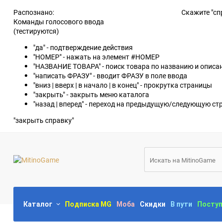
Распознано:
Скажите "сп
Команды голосового ввода
(тестируются)
"да" - подтверждение действия
"НОМЕР" - нажать на элемент #НОМЕР
"НАЗВАНИЕ ТОВАРА" - поиск товара по названию и опис
"написать ФРАЗУ" - вводит ФРАЗУ в поле ввода
"вниз | вверх | в начало | в конец" - прокрутка страницы
"закрыть" - закрыть меню каталога
"назад | вперед" - переход на предыдущую/следующую ст
"закрыть справку"
Каталог
Подписка MG
Моба
Скидки
В пути
Посту