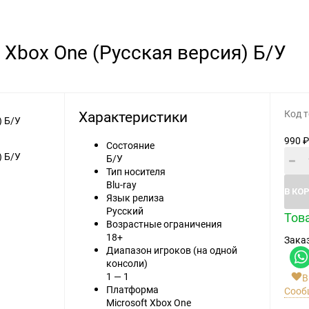
Видеоигры
Запчасти
я Xbox One (Русская версия) Б/У
Microsoft Xbox
Microsoft Xbox
Nintendo
Nintendo
Sony PlayStation
Sony PlayStation
Характеристики
Код т
Разные 8 и 16 бит
Разные
990 ₽
Состояние
Б/У
Тип носителя
Blu-ray
В КО
Язык релиза
Русский
Това
Возрастные ограничения
Моба-каталог
18+
Заказ
Бронефоны
Диапазон игроков (на одной
консоли)
Игровые модели
1 — 1
В
Платформа
Сооб
Наушники
Microsoft Xbox One