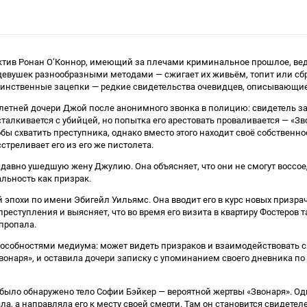
тектив Ронан О’Коннор, имеющий за плечами криминальное прошлое, ве
девушек разнообразными методами — сжигает их живьём, топит или сбр
Единственные зацепки — редкие свидетельства очевидцев, описывающи
5-летней дочери Джой после анонимного звонка в полицию: свидетель 
талкивается с убийцей, но попытка его арестовать проваливается — «Зв
обы схватить преступника, однако вместо этого находит своё собственно
треливает его из его же пистолета.
ю давно ушедшую жену Джулию. Она объясняет, что они не смогут воссо
льность как призрак.
ой эпохи по имени Эбигейл Уильямс. Она вводит его в курс новых приз
преступления и выясняет, что во время его визита в квартиру Фостеров
 пропала.
способностями медиума: может видеть призраков и взаимодействовать с 
аря», и оставила дочери записку с упоминанием своего дневника по эт
было обнаружено тело Софии Бэйкер — вероятной жертвы «Звонаря». Одн
ала, а направляла его к месту своей смерти. Там он становится свидет