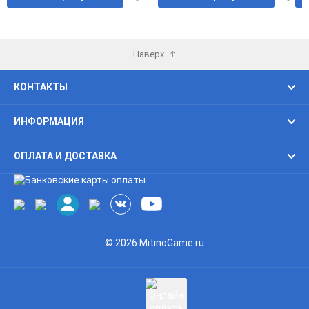
в
в
избранное
избра
Наверх
КОНТАКТЫ
ИНФОРМАЦИЯ
ОПЛАТА И ДОСТАВКА
© 2026 MitinoGame.ru