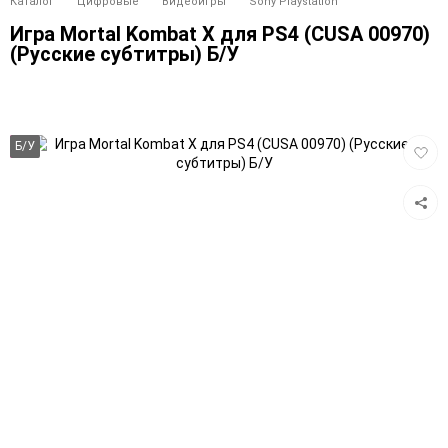
Каталог
Цифровые
Видеоигры
Sony Playstation
Игра Mortal Kombat X для PS4 (CUSA 00970)
(Русские субтитры) Б/У
Добав
Б/У
в
избра