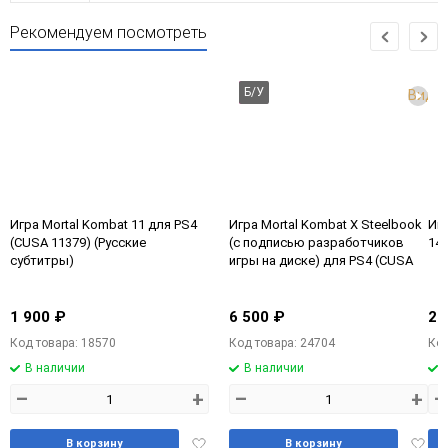
Рекомендуем посмотреть
Б/У
Виде
Игра Mortal Kombat 11 для PS4
Игра Mortal Kombat X Steelbook
Игр
(CUSA 11379) (Русские
(с подписью разработчиков
142
субтитры)
игры на диске) для PS4 (CUSA
00970) (Русские субтитры) Б/У
1 900 ₽
6 500 ₽
2 
Код товара: 18570
Код товара: 24704
Код
В наличии
В наличии
–
+
–
+
–
Добавить
Доба
В корзину
В корзину