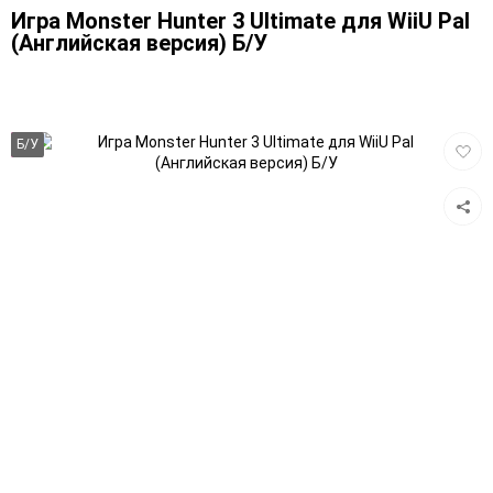
Игра Monster Hunter 3 Ultimate для WiiU Pal
(Английская версия) Б/У
Добав
Б/У
в
избра