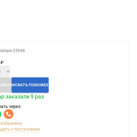
Категории
Геймпады
Зарядки, адаптеры
Карты памяти / HD
овара:
25946
Крышки, подставки
 ₽
Фигурки
Шлемы, рули
Эл.книги / планшеты
РЗИНУ
ИСКАТЬ ПОХОЖЕЕ
р заказали 9 раз
ать через:
 избранное
щить о поступлении