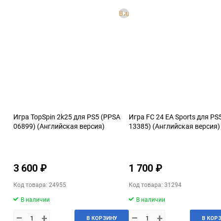
Видео
Игра TopSpin 2k25 для PS5 (PPSA
Игра FC 24 EA Sports для PS
06899) (Английская версия)
13385) (Английская версия)
3 600 ₽
1 700 ₽
Код товара: 24955
Код товара: 31294
В наличии
В наличии
–
+
–
+
В КОРЗИНУ
В КОР