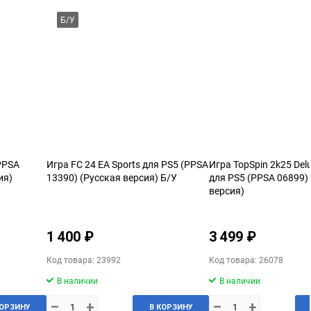
Б/У
PPSA
Игра FC 24 EA Sports для PS5 (PPSA
Игра TopSpin 2k25 Delu
ия)
13390) (Русская версия) Б/У
для PS5 (PPSA 06899)
версия)
1 400 ₽
3 499 ₽
Код товара: 23992
Код товара: 26078
В наличии
В наличии
–
+
–
+
КОРЗИНУ
В КОРЗИНУ