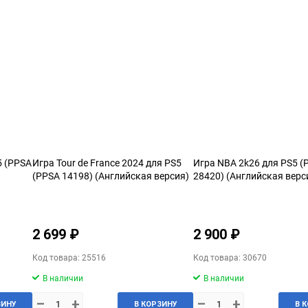
5 (PPSA
Игра Tour de France 2024 для PS5
Игра NBA 2k26 для PS5 (
(PPSA 14198) (Английская версия)
28420) (Английская верс
2 699 ₽
2 900 ₽
Код товара: 25516
Код товара: 30670
В наличии
В наличии
–
+
–
+
ЗИНУ
В КОРЗИНУ
В 