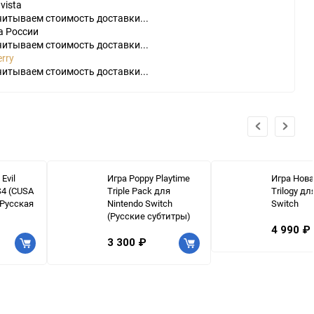
vista
читываем стоимость доставки...
а России
читываем стоимость доставки...
rry
читываем стоимость доставки...
Evil
Игра Poppy Playtime
Игра Нова
S4 (CUSA
Triple Pack для
Trilogy дл
(Русская
Nintendo Switch
Switch
(Русские субтитры)
4 990 ₽
3 300 ₽