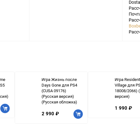
Dosta
Расс
Почт
Расс
Boxbe
Расс
ime
Игра Жизнь после
Игра Resident 
PS5
Days Gone для PS4
Village для P
(CUSA 09176)
18008/2066) 
рсия)
(Русская версия)
версия)
(Русская обложка)
1 990 ₽
2 990 ₽