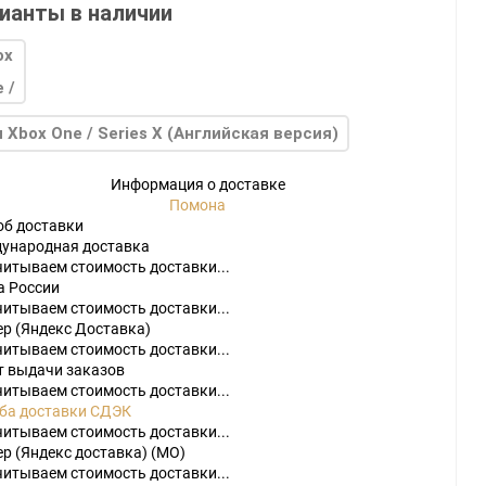
ианты в наличии
 Xbox One / Series X (Английская версия)
Информация о доставке
do
Помона
об доставки
[23]
Игры
[175]
Аксессуары
[37]
ународная доставка
читываем стоимость доставки...
2
[1]
Игры
[30]
Аксессуары
[10]
а России
читываем стоимость доставки...
ер (Яндекс Доставка)
читываем стоимость доставки...
т выдачи заказов
читываем стоимость доставки...
ба доставки СДЭК
читываем стоимость доставки...
р (Яндекс доставка) (МО)
читываем стоимость доставки...