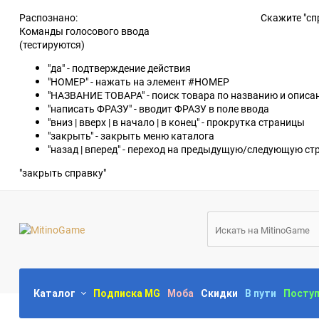
Распознано:
Скажите "сп
Команды голосового ввода
(тестируются)
"да" - подтверждение действия
"НОМЕР" - нажать на элемент #НОМЕР
"НАЗВАНИЕ ТОВАРА" - поиск товара по названию и опис
"написать ФРАЗУ" - вводит ФРАЗУ в поле ввода
"вниз | вверх | в начало | в конец" - прокрутка страницы
"закрыть" - закрыть меню каталога
"назад | вперед" - переход на предыдущую/следующую ст
"закрыть справку"
Каталог
Подписка MG
Моба
Скидки
В пути
Посту