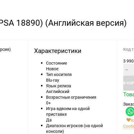
Видеоигры
Запчасти
PSA 18890) (Английская версия)
Microsoft Xbox
Microsoft Xbox
Nintendo
Nintendo
Sony PlayStation
Sony PlayStation
Характеристики
Код т
Разные 8 и 16 бит
Разные
3 990
Состояние
Новое
Тип носителя
Blu-ray
В КО
Язык релиза
Английский
Това
Возрастные ограничения
Моба-каталог
0+
Заказ
Бронефоны
Игра вдвоем на одной
приставке
Игровые модели
Да
В
Диапазон игроков (на одной
Сооб
Наушники
консоли)