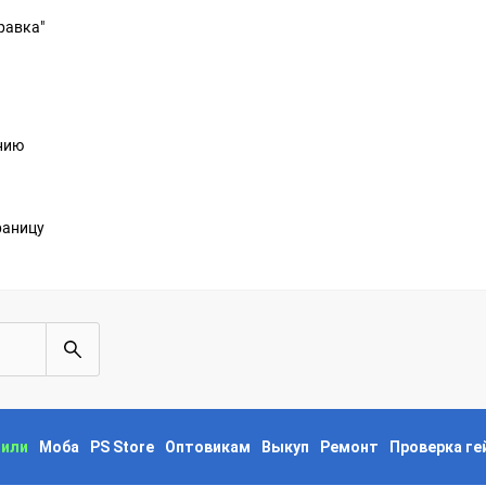
равка"
анию
раницу
пили
Моба
PS Store
Оптовикам
Выкуп
Ремонт
Проверка г