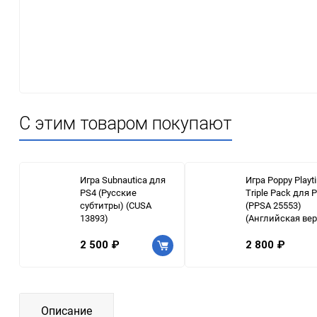
С этим товаром покупают
Игра Subnautica для
Игра Poppy Playt
PS4 (Русские
Triple Pack для 
субтитры) (CUSA
(PPSA 25553)
13893)
(Английская ве
2 500 ₽
2 800 ₽
Описание