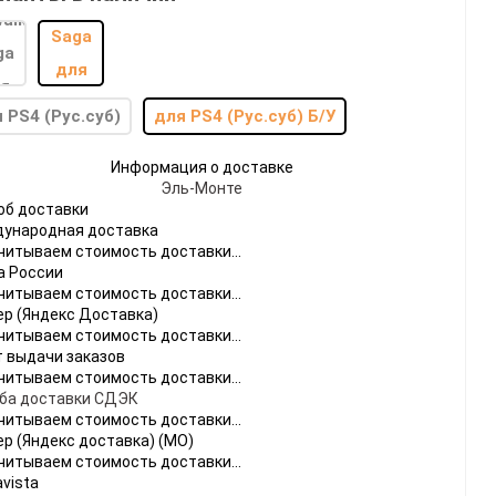
 PS4 (Рус.суб)
для PS4 (Рус.суб) Б/У
Информация о доставке
Эль-Монте
do
об доставки
ународная доставка
[23]
Игры
[175]
Аксессуары
[37]
читываем стоимость доставки...
а России
 2
[1]
Игры
[30]
Аксессуары
[10]
читываем стоимость доставки...
ер (Яндекс Доставка)
читываем стоимость доставки...
т выдачи заказов
читываем стоимость доставки...
ба доставки СДЭК
читываем стоимость доставки...
ер (Яндекс доставка) (МО)
читываем стоимость доставки...
vista