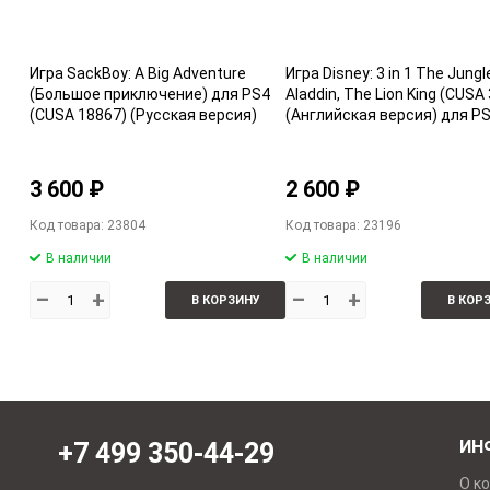
Игра SackBoy: A Big Adventure
Игра Disney: 3 in 1 The Jungl
(Большое приключение) для PS4
Aladdin, The Lion King (CUSA
(CUSA 18867) (Русская версия)
(Английская версия) для P
3 600 ₽
2 600 ₽
Код товара: 23804
Код товара: 23196
В наличии
В наличии
–
+
–
+
В КОРЗИНУ
В КОР
ИН
+7 499 350-44-29
О к