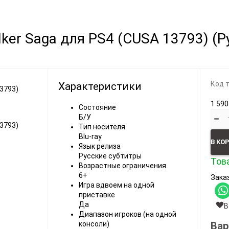
Видеоигры
Запчасти
lker Saga для PS4 (CUSA 13793) (
Microsoft Xbox
Microsoft Xbox
Nintendo
Nintendo
Sony PlayStation
Sony PlayStation
Код 
Характеристики
Разные 8 и 16 бит
Разные
1 590
Состояние
Б/У
Тип носителя
Blu-ray
В КО
Язык релиза
Русские субтитры
Това
Возрастные ограничения
Моба-каталог
6+
Заказ
Бронефоны
Игра вдвоем на одной
приставке
Игровые модели
Да
В
Диапазон игроков (на одной
Наушники
Вар
консоли)