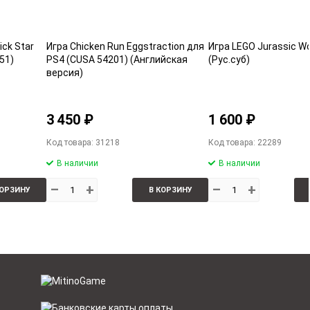
ick Star
Игра Chicken Run Eggstraction для
Игра LEGO Jurassic Wo
51)
PS4 (CUSA 54201) (Английская
(Рус.суб)
версия)
3 450 ₽
1 600 ₽
Код товара: 31218
Код товара: 22289
В наличии
В наличии
–
+
–
+
КОРЗИНУ
В КОРЗИНУ