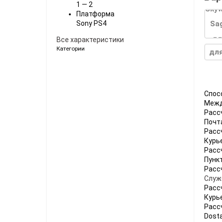
1 — 2
Ноутбуки
Платформа
Sony PS4
Планшеты
Все характеристики
Телефоны
Категории
для
Часы
Microsoft Xbox
Ninten
Спос
Межд
Series
[0]
Игры
[83]
Аксессуары
[13]
Switch
Расс
Почт
One
[5]
Игры
[70]
Аксессуары
[20]
Switch
Расс
Курь
360
[9]
Игры
[122]
Аксессуары
[22]
Расс
Пунк
Расс
Служ
Расс
Курь
Расс
Dosta