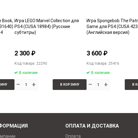
e Book,
Игра LEGO Marvel Collection для
Игра Spongebob The Patr
 31640)
PS4 (CUSA 18984) (Русские
Game для PS4 (CUSA 423
S4
субтитры)
(Английская версия)
2 300 ₽
3 600 ₽
Код товара: 22290
Код товара: 25416
В наличии
В наличии
–
+
–
+
ЗИНУ
В КОРЗИНУ
В 
ФОРМАЦИЯ
ОПЛАТА И ДОСТАВКА
омпании
Оплата