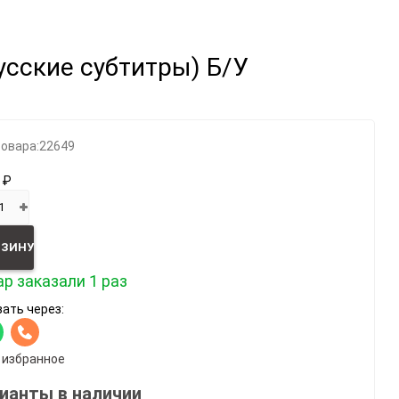
Категории
Русские субтитры) Б/У
Геймпады
Зарядки, адаптеры
Карты памяти / HD
товара:
22649
Крышки, подставки
 ₽
Фигурки
Шлемы, рули
Эл.книги / планшеты
РЗИНУ
р заказали 1 раз
ать через:
 избранное
ианты в наличии