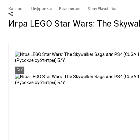
Каталог
Цифровые
Видеоигры
Sony Playstation
Аксессуары
Бренды
Игра LEGO Star Wars: The Skywa
Microsoft Xbox
Amazon
Nintendo
Asus
Sony PlayStation
Microsoft
Разные
Nintendo
Sony
Б/У
Valve
Приставки
Цифровые
Microsoft Xbox
Видеоигры
Nintendo
Подписки и DLC
Sony PlayStation