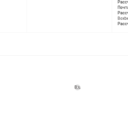
Расс
Почт
Расс
Boxbe
Расс
Видео