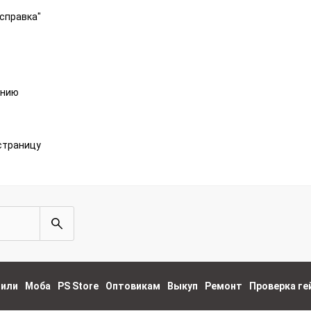
справка"
анию
страницу
пили
Моба
PS Store
Оптовикам
Выкуп
Ремонт
Проверка г