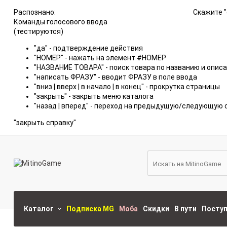
Распознано:
Скажите "
Команды голосового ввода
(тестируются)
"да" - подтверждение действия
"НОМЕР" - нажать на элемент #НОМЕР
"НАЗВАНИЕ ТОВАРА" - поиск товара по названию и опис
"написать ФРАЗУ" - вводит ФРАЗУ в поле ввода
"вниз | вверх | в начало | в конец" - прокрутка страницы
"закрыть" - закрыть меню каталога
"назад | вперед" - переход на предыдущую/следующую 
"закрыть справку"
Каталог
Подписка MG
Моба
Скидки
В пути
Посту