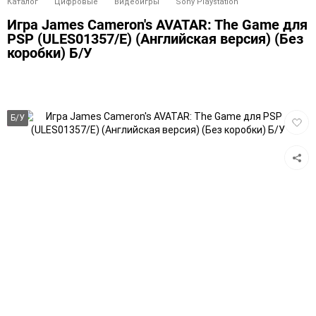
Каталог
Цифровые
Видеоигры
Sony Playstation
Игра James Cameron's AVATAR: The Game для
PSP (ULES01357/E) (Английская версия) (Без
коробки) Б/У
Добав
Б/У
в
избра