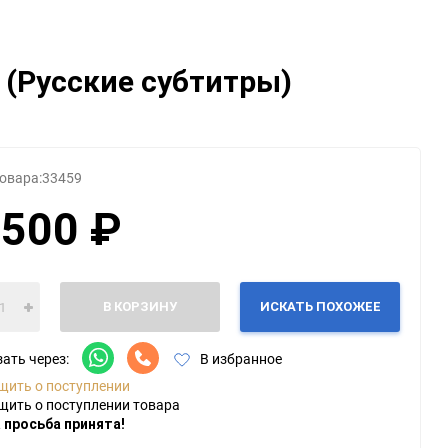
Категории
 2 (Русские субтитры)
Геймпады
Зарядки, адаптеры
Карты памяти / HD
Крышки, подставки
овара:
33459
Фигурки
 500 ₽
Шлемы, рули
Эл.книги / планшеты
В КОРЗИНУ
ИСКАТЬ ПОХОЖЕЕ
ать через:
В избранное
щить о поступлении
щить о поступлении товара
 просьба принята!