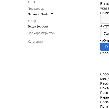
1 — 1
Вы п
Ноутбуки
указ
Платформа
Планшеты
Номе
Nintendo Switch 2
Телефоны
Жанр
Акту
Экшн (Action)
Часы
Все характеристики
- обя
Категории
Microsoft Xbox
Ninten
Прове
Series
[1]
Игры
[83]
Аксессуары
[12]
Switch
One
[5]
Игры
[69]
Аксессуары
[19]
Switch 
Спос
360
[9]
Игры
[122]
Аксессуары
[22]
Межд
Расс
Почт
Расс
Курь
Расс
Пунк