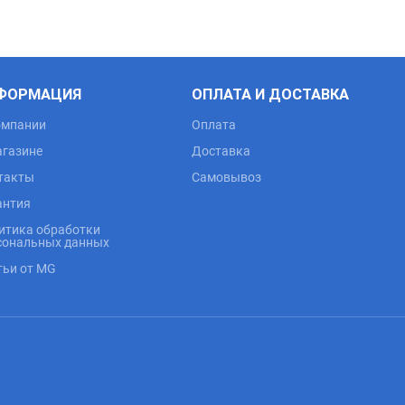
ФОРМАЦИЯ
ОПЛАТА И ДОСТАВКА
омпании
Оплата
агазине
Доставка
такты
Самовывоз
антия
итика обработки
сональных данных
тьи от MG