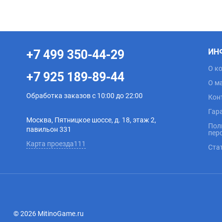
ИН
+7 499 350-44-29
О к
+7 925 189-89-44
О м
Обработка заказов с 10:00 до 22:00
Кон
Гар
Москва, Пятницкое шоссе, д. 18, этаж 2,
Пол
павильон 331
пер
Карта проезда111
Ста
© 2026 MitinoGame.ru