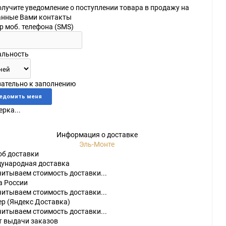
олучите уведомление о поступлении товара в продажу на
анные Вами контакты
р моб. телефона (SMS)
альность
зательно к заполнению
do
рка...
[23]
Игры
[175]
Аксессуары
[37]
2
[1]
Игры
[30]
Аксессуары
[10]
Информация о доставке
Эль-Монте
об доставки
ународная доставка
читываем стоимость доставки...
а России
читываем стоимость доставки...
ер (Яндекс Доставка)
читываем стоимость доставки...
т выдачи заказов