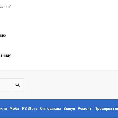
равка"
анию
раницу
пили
Моба
PS Store
Оптовикам
Выкуп
Ремонт
Проверка г