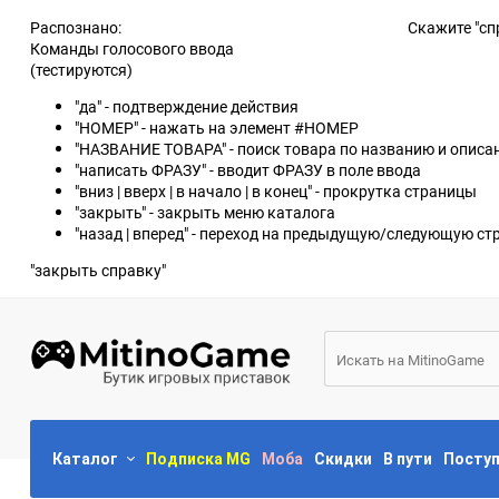
Распознано:
Скажите "сп
Команды голосового ввода
(тестируются)
"да" - подтверждение действия
"НОМЕР" - нажать на элемент #НОМЕР
"НАЗВАНИЕ ТОВАРА" - поиск товара по названию и опис
"написать ФРАЗУ" - вводит ФРАЗУ в поле ввода
"вниз | вверх | в начало | в конец" - прокрутка страницы
"закрыть" - закрыть меню каталога
"назад | вперед" - переход на предыдущую/следующую ст
"закрыть справку"
Каталог
Подписка MG
Моба
Скидки
В пути
Посту