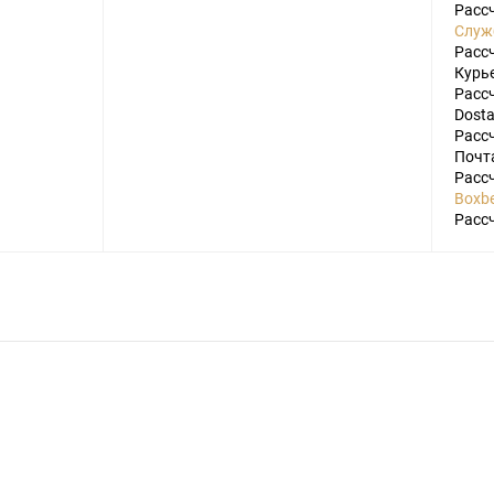
Расс
Служ
Расс
Курье
Расс
Dosta
Расс
Почт
Расс
Boxbe
Расс