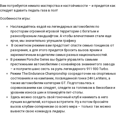
Вам потребуется немало мастерства и настойчивости – и придется как
следует вдавить педаль газа в пол!
Особенности игры:
Наслаждайтесь ездой на легендарных автомобилях по
просторам огромной игровой территории с богатым и
разнообразным ландшафтом. А чтобы впечатления стали еще
ярче, мы значительно улучшили графику.
В сюжетном режиме вам предстоит спасти семью гонщиков от
разорения, а для этого придется бросить вызов ярким и
харизматичным водителям самых разных национальностей.
В режиме Porsche Series вы будете управлять самыми
престижными автомобилями с конвейеров знаменитого завода
– и получите шанс сесть за руль легендарного 911 930 Turbo.
Режим The Endurance Championship сосредоточен на спортивных
состязаниях и на кампании, посвященной гонке 24H Le Mans, а
также автомобилям категории GT. Подготовьтесь к
соревнованиям как следует, следите за топливом в бензобаке и
уровнем износа шин и планируйте пит-стопы.
Здесь можно создать свой гоночный клуб и нанимать в него
лучших водителей, которых встретите. Ну а потом бросайте
вызов клубам-соперникам со всего мира – только так можно
вывести свою команду в лидеры.