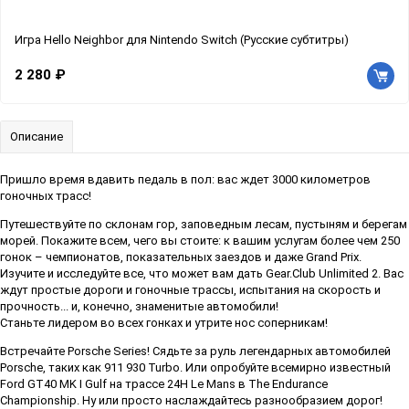
Игра Hello Neighbor для Nintendo Switch (Русские субтитры)
2 280 ₽
Описание
Пришло время вдавить педаль в пол: вас ждет 3000 километров
гоночных трасс!
Путешествуйте по склонам гор, заповедным лесам, пустыням и берегам
морей. Покажите всем, чего вы стоите: к вашим услугам более чем 250
гонок – чемпионатов, показательных заездов и даже Grand Prix.
Изучите и исследуйте все, что может вам дать Gear.Club Unlimited 2. Вас
ждут простые дороги и гоночные трассы, испытания на скорость и
прочность... и, конечно, знаменитые автомобили!
Станьте лидером во всех гонках и утрите нос соперникам!
Встречайте Porsche Series! Сядьте за руль легендарных автомобилей
Porsche, таких как 911 930 Turbo. Или опробуйте всемирно известный
Ford GT40 MK I Gulf на трассе 24H Le Mans в The Endurance
Championship. Ну или просто наслаждайтесь разнообразием дорог!