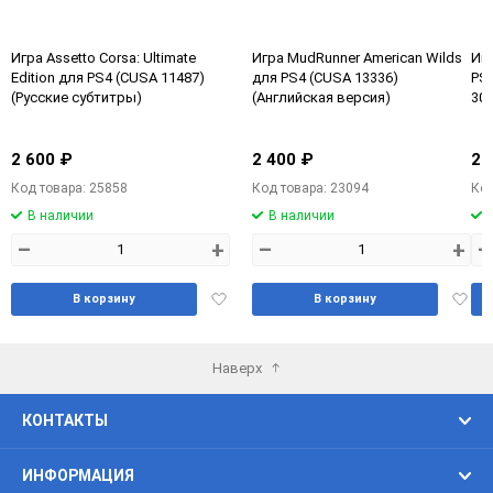
Игра Assetto Corsa: Ultimate
Игра MudRunner American Wilds
Игр
Edition для PS4 (CUSA 11487)
для PS4 (CUSA 13336)
PS4
(Русские субтитры)
(Английская версия)
307
2 600 ₽
2 400 ₽
2 
Код товара: 25858
Код товара: 23094
Код
В наличии
В наличии
–
+
–
+
–
Добавить
Доба
В корзину
В корзину
в
в
избранное
избра
Наверх
КОНТАКТЫ
ИНФОРМАЦИЯ