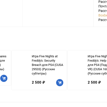
Расс
Почт
Расс
Boxbe
Расс
mares
Игра Five Nights at
Игра Five Nigh
 для
Freddy's: Security
Freddy's: Hel
)
Breach для PS4 (CUSA
для PS4 (По
ры)
29533) (Русские
VR) (CUSA 16
субтитры)
(Русские суб
2 500 ₽
2 500 ₽