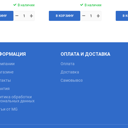
В наличии
В наличии
–
+
–
+
ЗИНУ
В КОРЗИНУ
В 
ФОРМАЦИЯ
ОПЛАТА И ДОСТАВКА
омпании
Оплата
агазине
Доставка
такты
Самовывоз
антия
итика обработки
сональных данных
тьи от MG