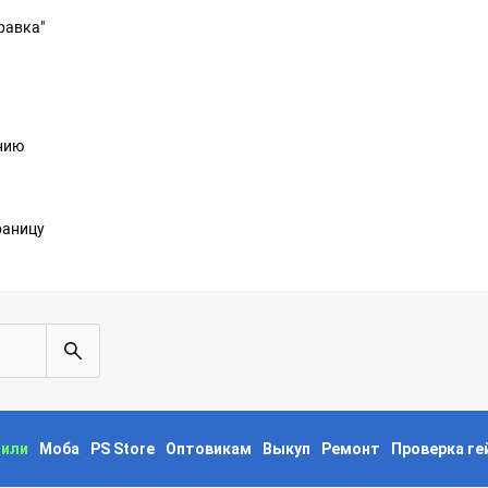
равка"
анию
раницу
пили
Моба
PS Store
Оптовикам
Выкуп
Ремонт
Проверка г