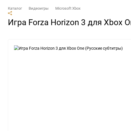
Каталог
Видеоигры
Microsoft Xbox
Аксессуары
Бренды
Игра Forza Horizon 3 для Xbox 
Microsoft Xbox
Amazon
Nintendo
Asus
Sony PlayStation
Microsoft
Разные
Nintendo
Sony
Valve
Приставки
Цифровые
Microsoft Xbox
Видеоигры
Nintendo
Подписки и DLC
Sony PlayStation