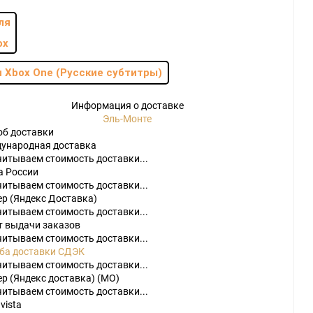
 Xbox One (Русские субтитры)
Информация о доставке
Эль-Монте
do
об доставки
ународная доставка
[23]
Игры
[175]
Аксессуары
[37]
читываем стоимость доставки...
а России
2
[1]
Игры
[30]
Аксессуары
[10]
читываем стоимость доставки...
ер (Яндекс Доставка)
читываем стоимость доставки...
т выдачи заказов
читываем стоимость доставки...
ба доставки СДЭК
читываем стоимость доставки...
р (Яндекс доставка) (МО)
читываем стоимость доставки...
vista