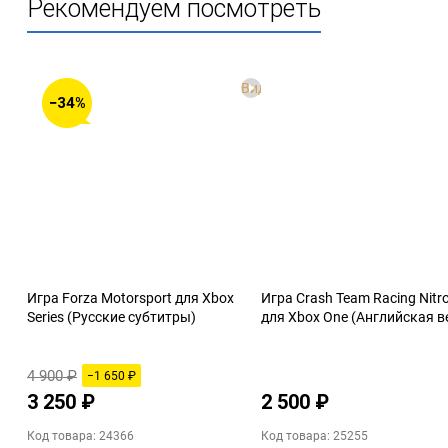
Рекомендуем посмотреть
Видео
−34%
Игра Forza Motorsport для Xbox
Игра Crash Team Racing Nitro
Series (Русские субтитры)
для Xbox One (Английская в
4 900 ₽
−1 650 ₽
3 250 ₽
2 500 ₽
Код товара: 24366
Код товара: 25255