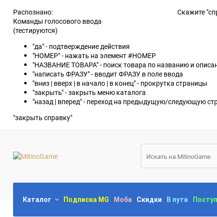
Распознано:
Скажите "сп
Команды голосового ввода
(тестируются)
"да" - подтверждение действия
"НОМЕР" - нажать на элемент #НОМЕР
"НАЗВАНИЕ ТОВАРА" - поиск товара по названию и опис
"написать ФРАЗУ" - вводит ФРАЗУ в поле ввода
"вниз | вверх | в начало | в конец" - прокрутка страницы
"закрыть" - закрыть меню каталога
"назад | вперед" - переход на предыдущую/следующую ст
"закрыть справку"
Каталог
Подписка MG
Моба
Скидки
В пути
Посту