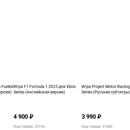
 Fueled
Игра F1 Formula 1 2025 для Xbox
Игра Project Motor Racin
ерсия)
Series (Английская версия)
Series (Русские субтитры
4 900 ₽
3 990 ₽
Код товара: 33142
Код товара: 31682