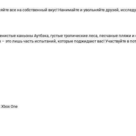
меняйте все на собственный вкус! Нанимайте и увольняйте друзей, иссле
менистые каньоны Аутбэка, густые тропические леса, песчаные пляжи и
 – это лишь часть испытаний, которые поджидают вас! Участвуйте в п
t Xbox One