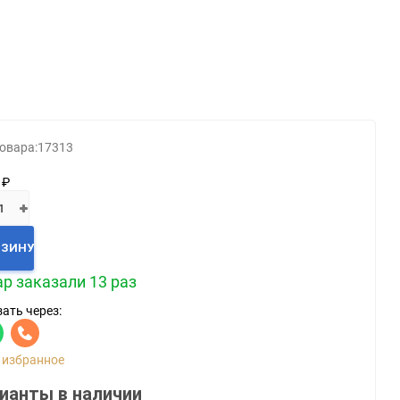
Категории
Геймпады
Зарядки, адаптеры
Карты памяти / HD
овара:
17313
Крышки, подставки
 ₽
Фигурки
Шлемы, рули
Эл.книги / планшеты
РЗИНУ
р заказали 13 раз
ать через:
 избранное
ианты в наличии