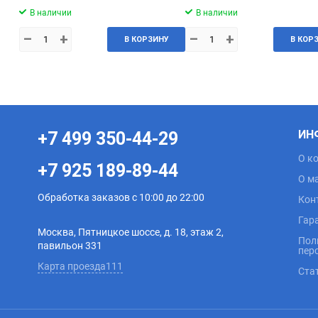
В наличии
В наличии
–
+
–
+
В КОРЗИНУ
В КОР
ИН
+7 499 350-44-29
О к
+7 925 189-89-44
О м
Обработка заказов с 10:00 до 22:00
Кон
Гар
Москва, Пятницкое шоссе, д. 18, этаж 2,
Пол
павильон 331
пер
Карта проезда111
Ста