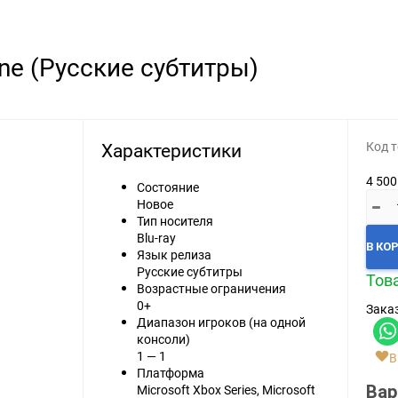
Видеоигры
Запчасти
One (Русские субтитры)
Microsoft Xbox
Microsoft Xbox
Nintendo
Nintendo
Sony PlayStation
Sony PlayStation
Характеристики
Код т
Разные 8 и 16 бит
Разные
4 500
Состояние
Новое
Тип носителя
Blu-ray
В КО
Язык релиза
Русские субтитры
Това
Возрастные ограничения
Моба-каталог
0+
Заказ
Бронефоны
Диапазон игроков (на одной
консоли)
Игровые модели
1 — 1
В
Платформа
Наушники
Вар
Microsoft Xbox Series, Microsoft