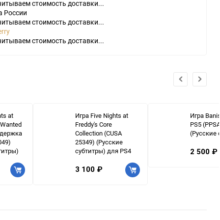
читываем стоимость доставки...
а России
читываем стоимость доставки...
rry
читываем стоимость доставки...
ts at
Игра Five Nights at
Игра Bani
p Wanted
Freddy's Core
PS5 (PPSA
ддержка
Collection (CUSA
(Русские 
049)
25349) (Русские
титры)
субтитры) для PS4
2 500 ₽
3 100 ₽