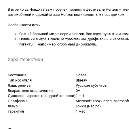
В игре Forza Horizon 3 вам поручен провести фестиваль Horizon – 
автомобилей и сделайте ваш Horizon великолепным праздником.
Особенности игры:
Самый большой мир в серии Horizon. Вас ждут пустыни и ка
Новинки в игре. Опасные трамплины, дрифт-зоны и караваны
гиганты – например, огромный дирижабль.
Характеристики
Состояние
Новое
Тип носителя
Blu-ray
Язык релиза
Русские субтитры
Возрастные ограничения
0+
Диапазон игроков (на одной консоли)
1 — 1
Платформа
Microsoft Xbox Series, Microsof
Жанр
Гонки (Racing)
Гарантия
1 мес.