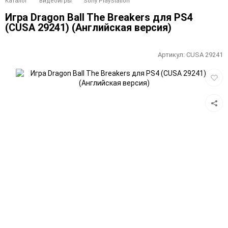
Каталог
Видеоигры
Sony PlayStation
Игра Dragon Ball The Breakers для PS4
(CUSA 29241) (Английская версия)
Артикул:
CUSA 29241
Добав
в
избра