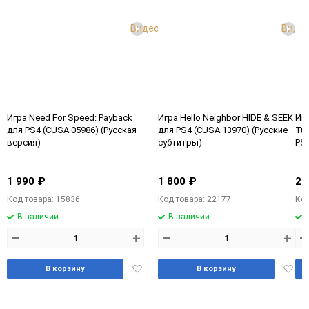
Видео
Виде
Игра Need For Speed: Payback
Игра Hello Neighbor HIDE & SEEK
Игр
для PS4 (CUSA 05986) (Русская
для PS4 (CUSA 13970) (Русские
Tur
версия)
субтитры)
PS4
ве
1 990 ₽
1 800 ₽
2 
Код товара: 15836
Код товара: 22177
Код
В наличии
В наличии
–
+
–
+
–
Добавить
Доба
В корзину
В корзину
в
в
избранное
избра