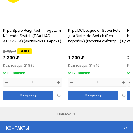
Игра Spyro Reignited Trilogy для
Игра DC League of Super Pets
Игр
Nintendo Switch (TSA-HAC-
для Nintendo Switch (Без
Nin
AT3CA-ITA) (Английская версия)
коробки) (Русские субтитры) Б/
су
У
2 700 ₽
−400 ₽
2 300 ₽
1 200 ₽
2 
Код товара: 21839
Код товара: 31646
Код
В наличии
В наличии
–
+
–
+
–
Добавить
Доба
В корзину
В корзину
в
в
избранное
избра
Наверх
КОНТАКТЫ