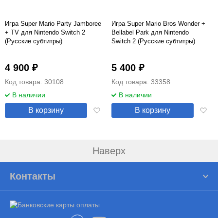
Игра Super Mario Party Jamboree
Игра Super Mario Bros Wonder +
+ TV для Nintendo Switch 2
Bellabel Park для Nintendo
(Русские субтитры)
Switch 2 (Русские субтитры)
4 900 ₽
5 400 ₽
Код товара: 30108
Код товара: 33358
В наличии
В наличии
Добавить
Добав
В корзину
В корзину
в
в
избранное
избра
Наверх
Контакты