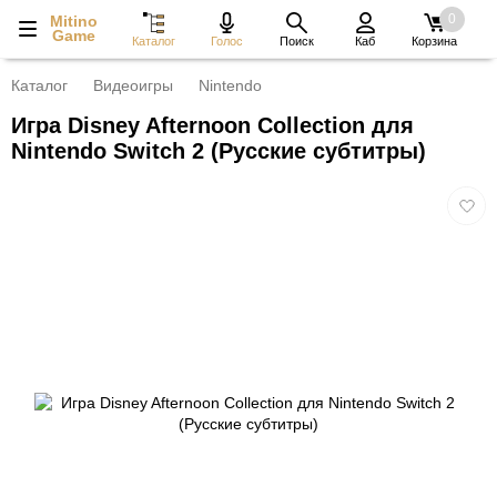
0
Mitino
Game
Каталог
Голос
Поиск
Каб
Корзина
Каталог
Видеоигры
Nintendo
Игра Disney Afternoon Collection для
Nintendo Switch 2 (Русские субтитры)
Добав
в
избра