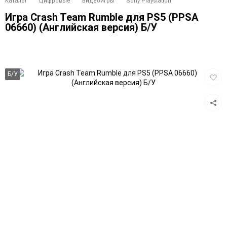
Каталог
Цифровые
Видеоигры
Sony Playstation
Игра Crash Team Rumble для PS5 (PPSA
06660) (Английская версия) Б/У
Добав
Б/У
в
избра