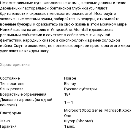
Негостеприимные луга: живописные холмы, зеленые долины и тихие
деревеньки пасторальной британской глубинки усыпляют
бдительность и скрывают множество опасностей. Исследуйте
захваченные сектами руины, забирайтесь в пещеры, открывайте
военные бункеры и сражайтесь за свою жизнь в этом мрачном мире.
Новый взгляд на аварию в Уиндскейле: Atomfall вдохновлена
реальными событиями и сочетает в себе элементы научной
фантастики, народных сказок и конспирологии времен холодной
войны. Смутно знакомые, но полные сюрпризов просторы этого мира
удивляют на каждом шагу.
Характеристики
Состояние
Новое
Тип носителя
Blu-ray
Язык релиза
Русские субтитры
Возрастные ограничения
18+
Диапазон игроков (на одной
1 — 1
консоли)
Microsoft Xbox Series, Microsoft Xbox
Платформа
One
Жанр
Шутер (Shooter)
Гарантия
1 мес.