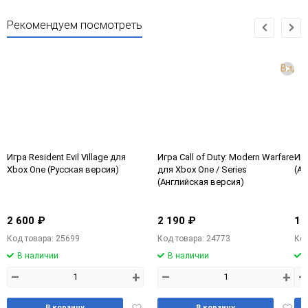
Рекомендуем посмотреть
Виде
Игра Resident Evil Village для
Игра Call of Duty: Modern Warfare
Игр
Xbox One (Русская версия)
для Xbox One / Series
(Ан
(Английская версия)
2 600 ₽
2 190 ₽
1 
Код товара: 25699
Код товара: 24773
Код
В наличии
В наличии
–
+
–
+
–
Добавить
Доба
В корзину
В корзину