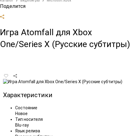
Каталог
Видеоигры
Microsoft Xbox
Поделится
Игра Atomfall для Xbox
One/Series X (Русские субтитры)
Добавить
в
избранное
Характеристики
Состояние
Новое
Тип носителя
Blu-ray
Язык релиза