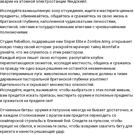
аварии на атомной электростанции Уиндскейл.
Исследуйте вымышленную зону отчуждения, ищите и мастерите ценные
предметы, обменивайтесь, общайтесь и сражайтесь за свою жизнь в
британской глубинке, наполненной чудаковатыми личностями,
мистикой, сектами и государственными агентами с чрезвычайными
полномочиями.
Студия Rebellion, подарившая нам Sniper Elite и Zombie Army, открывает
новую главу своей истории: раскройте мрачную тайну Atomfall и
узнайте, что же случилось с этим реактором.
Каждый игрок пишет свою историю: распутайте клубок
переплетающихся сюжетов, исследуя местность, общаясь и сражаясь
за правду. Ни одно ваше решение не останется незамеченным.
Негостеприимные луга: живописные холмы, зеленые долины и тихие
деревеньки пасторальной британской глубинки усыпляют
бдительность и скрывают множество опасностей.
Исследуйте, ищите, выживайте: чтобы выбраться с этих полей живым,
вам придется искать припасы, мастерить оружие и полезные предметы
и сражаться на пределе сил!
Отчаянные битвы: оружия и патронов никогда не бывает достаточно, и
в каждом столкновении с врагом вам придется переходить со
снайперской стрельбы в ближний бой. Следите за пульсом, чтобы
прицел не сбился, и экономьте силы, чтобы вовремя схватить биту для
крикета и нанести решающий удар.