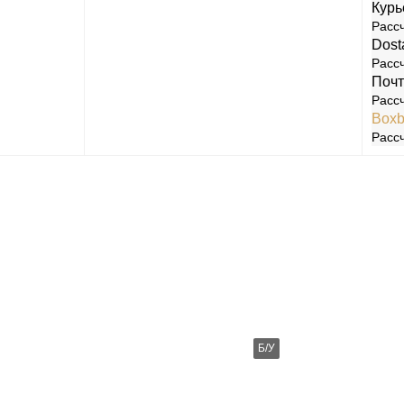
Курь
0
[9]
Игры
[121]
Аксессуары
[22]
Рассч
Dost
Рассч
Почт
Рассч
Boxb
Рассч
Б/У