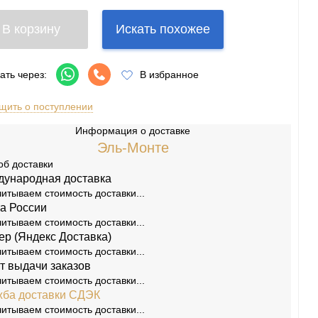
В корзину
Искать похожее
ать через:
В избранное
щить о поступлении
Информация о доставке
Эль-Монте
об доставки
ународная доставка
итываем стоимость доставки...
а России
итываем стоимость доставки...
ер (Яндекс Доставка)
итываем стоимость доставки...
т выдачи заказов
Игры
[175]
Аксессуары
[37]
итываем стоимость доставки...
ба доставки СДЭК
Игры
[30]
Аксессуары
[10]
итываем стоимость доставки...