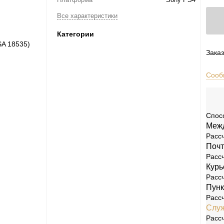
Все характеристики
Категории
Заказ
Сооб
Спос
Межд
Рассч
Почт
Рассч
Курь
rosoft Xbox
Nintendo
Рассч
Пунк
ies
[1]
Игры
[83]
Аксессуары
[13]
Switch
[23]
Рассч
Служ
e
[5]
Игры
[66]
Аксессуары
[20]
Switch 2
[1]
Рассч