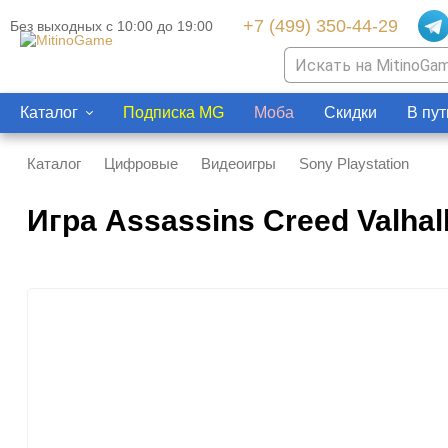
+7 (499) 350-44-29
Без выходных с 10:00 до 19:00
Каталог
Подписка MG
Моба
Скидки
В пут
Аксессуары
Каталог
Цифровые
Бренды
Видеоигры
Sony Playstation
Видеоигры
Microsoft Xbox
Amazon
Microsoft Xbox
Игра Assassins Creed Valhal
Nintendo
Asus
Nintendo
Sony PlayStation
Microsoft
Sony PlayStation
Разные
Nintendo
Разные 8 и 16 бит
Sony
Valve