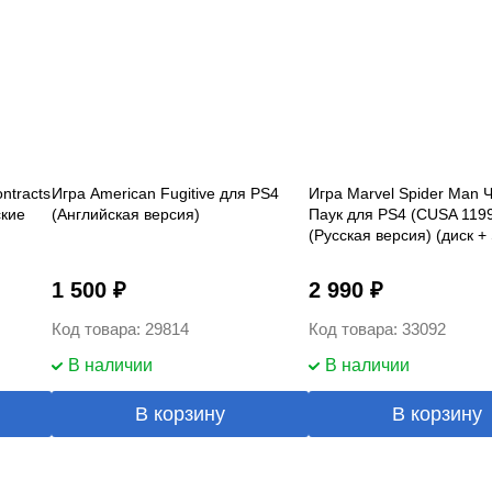
ntracts
Игра American Fugitive для PS4
Игра Marvel Spider Man 
ские
(Английская версия)
Паук для PS4 (CUSA 119
(Русская версия) (диск +
Б/У
1 500 ₽
2 990 ₽
Код товара: 29814
Код товара: 33092
В наличии
В наличии
В корзину
В корзину