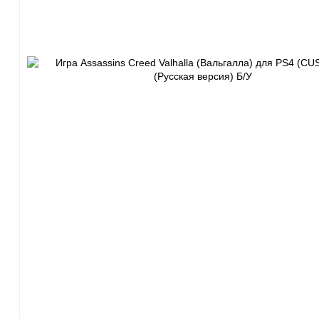
Моба-каталог
Бронефоны
Игровые модели
Наушники
Ноутбуки
Планшеты
Телефоны
Часы
Весь каталог с количеством
Sony PlayStation
Mic
PS5
[6]
Игры
[373]
Аксессуары
[58]
Ser
PS4
[5]
Игры
[297]
Аксессуары
[36]
On