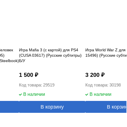
Человек
Игра Mafia 3 (с картой) для PS4
Игра World War Z для
95)
(CUSA 03617) (Русские субтитры)
15496) (Русские субти
 Steelbook)
Б/У
1 500 ₽
3 200 ₽
Код товара: 29519
Код товара: 30198
В наличии
В наличии
В корзину
В корзи