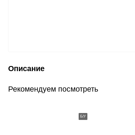
PS3
[2]
Игры
[152]
Аксессуары
[15]
36
Описание
Рекомендуем посмотреть
Б/У