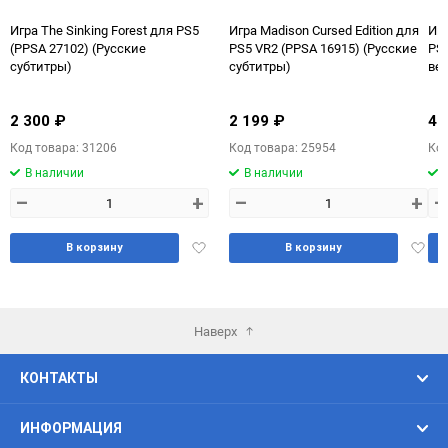
Игра The Sinking Forest для PS5
Игра Madison Cursed Edition для
Игр
(PPSA 27102) (Русские
PS5 VR2 (PPSA 16915) (Русские
PS5
субтитры)
субтитры)
ве
2 300 ₽
2 199 ₽
4 
Код товара: 31206
Код товара: 25954
Код
В наличии
В наличии
–
+
–
+
–
Добавить
Доба
В корзину
В корзину
в
в
избранное
избра
Наверх
КОНТАКТЫ
ИНФОРМАЦИЯ