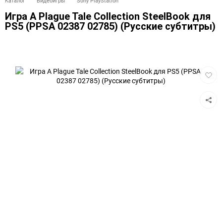
Каталог
Видеоигры
Sony PlayStation
Игра A Plague Tale Collection SteelBook для
PS5 (PPSA 02387 02785) (Русские субтитры)
Добав
в
избра