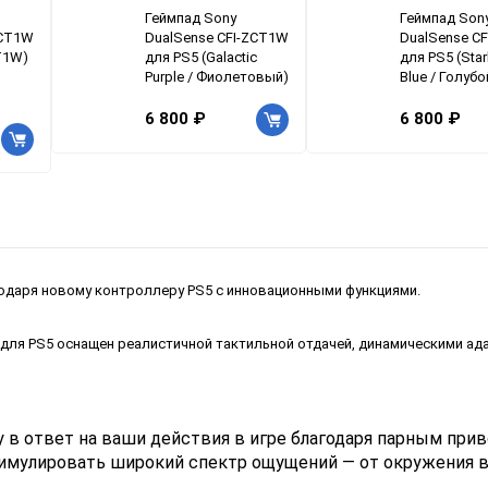
Геймпад Sony
Геймпад Son
ZCT1W
DualSense CFI-ZCT1W
DualSense C
T1W)
для PS5 (Galactic
для PS5 (Star
Purple / Фиолетовый)
Blue / Голубо
6 800 ₽
6 800 ₽
одаря новому контроллеру PS5 с инновационными функциями.
для PS5 оснащен реалистичной тактильной отдачей, динамическими ад
 в ответ на ваши действия в игре благодаря парным при
имулировать широкий спектр ощущений — от окружения в 