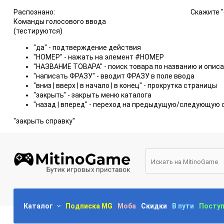
Распознано:
Скажите "
Команды голосового ввода
(тестируются)
"да" - подтверждение действия
"НОМЕР" - нажать на элемент #НОМЕР
"НАЗВАНИЕ ТОВАРА" - поиск товара по названию и опис
"написать ФРАЗУ" - вводит ФРАЗУ в поле ввода
"вниз | вверх | в начало | в конец" - прокрутка страницы
"закрыть" - закрыть меню каталога
"назад | вперед" - переход на предыдущую/следующую 
"закрыть справку"
Каталог
Подписка MG
Моба
Скидки
В пути
Посту