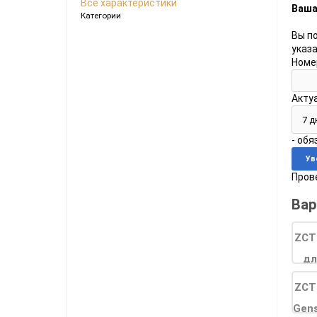
Все характеристики
Ваша
Ноутбуки
Категории
Планшеты
Вы п
указ
Телефоны
Номе
Часы
Акту
Microsoft Xbox
Ninten
- об
Series
[0]
Игры
[83]
Аксессуары
[13]
Switch
Прове
One
[5]
Игры
[70]
Аксессуары
[20]
Switch
Вар
360
[9]
Игры
[122]
Аксессуары
[22]