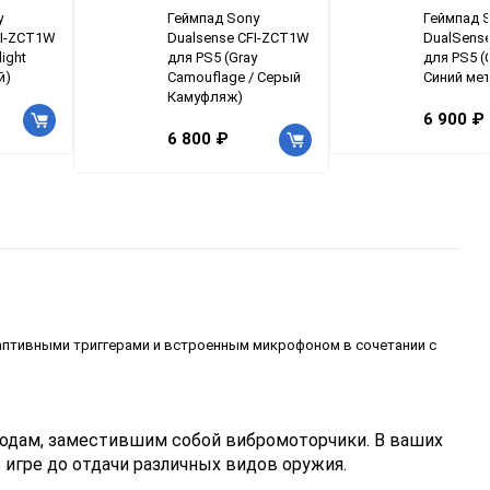
y
Геймпад Sony
Геймпад 
FI-ZCT1W
Dualsense CFI-ZCT1W
DualSens
light
для PS5 (Gray
для PS5 (C
й)
Camouflage / Серый
Синий ме
Камуфляж)
6 900 ₽
6 800 ₽
аптивными триггерами и встроенным микрофоном в сочетании с
водам, заместившим собой вибромоторчики. В ваших
игре до отдачи различных видов оружия.