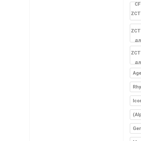
Age
Rhy
Ico
(Al
Gen