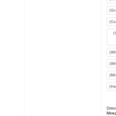
(Gr
(Co
(
(Wh
(Wh
(Mi
(He
Спос
Межд