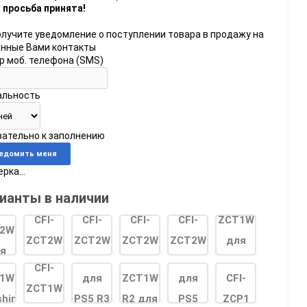
 просьба принята!
олучите уведомление о поступлении товара в продажу на
анные Вами контакты
р моб. телефона (SMS)
альность
do
язательно к заполнению
[23]
Игры
[175]
Аксессуары
[37]
рка...
 2
[1]
Игры
[31]
Аксессуары
[10]
ианты в наличии