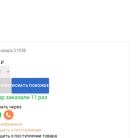
Категории
)
Геймпады
Зарядки, адаптеры
Карты памяти / HD
товара:
21938
Крышки, подставки
 ₽
Фигурки
Шлемы, рули
Эл.книги / планшеты
РЗИНУ
ИСКАТЬ ПОХОЖЕЕ
р заказали 11 раз
ать через:
 избранное
щить о поступлении
щить о поступлении товара