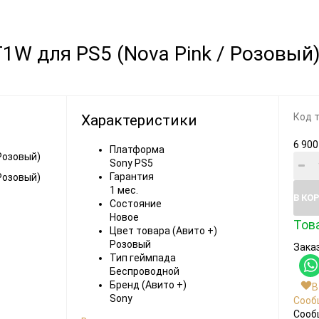
Видеоигры
Запчасти
T1W для PS5 (Nova Pink / Розовый
Microsoft Xbox
Microsoft Xbox
Nintendo
Nintendo
Sony PlayStation
Sony PlayStation
Код 
Характеристики
Разные 8 и 16 бит
Разные
6 900
Платформа
Sony PS5
Гарантия
1 мес.
В КО
Состояние
Новое
Това
Цвет товара (Авито +)
Моба-каталог
Розовый
Заказ
Бронефоны
Тип геймпада
Беспроводной
Игровые модели
Бренд (Авито +)
В
Sony
Сооб
Наушники
Сооб