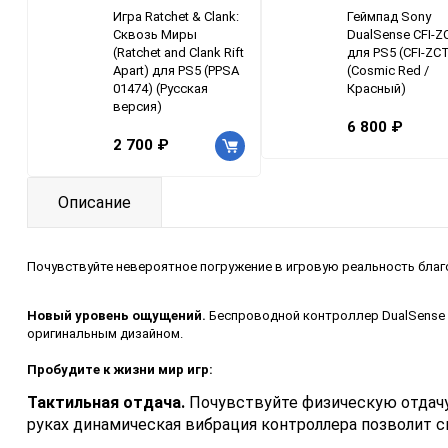
Игра Ratchet & Clank:
Геймпад Sony
Сквозь Миры
DualSense CFI-
(Ratchet and Clank Rift
для PS5 (CFI-ZC
Apart) для PS5 (PPSA
(Cosmic Red /
01474) (Русская
Красный)
версия)
6 800 ₽
2 700 ₽
Описание
Почувствуйте невероятное погружение в игровую реальность благ
Новый уровень ощущений.
Беспроводной контроллер DualSense 
оригинальным дизайном.
Пробудите к жизни мир игр:
Тактильная отдача.
Почувствуйте физическую отдачу
руках динамическая вибрация контроллера позволит с