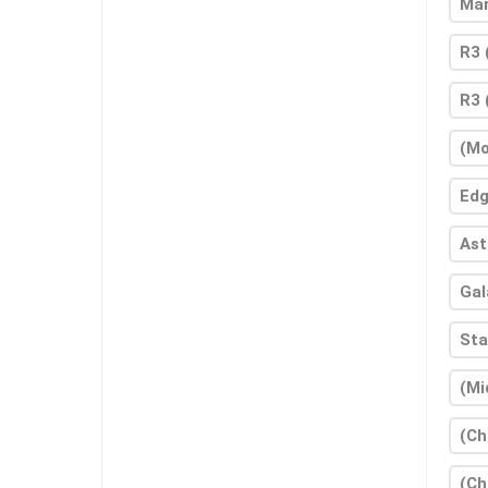
Mar
R3 
R3 
(Mo
Edg
Ast
Gal
Sta
(Mi
(Ch
(Ch