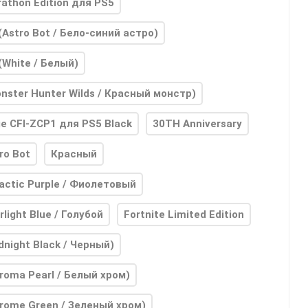
athon Edition для PS5
(Astro Bot / Бело-синий астро)
(White / Белый)
nster Hunter Wilds / Красный монстр)
e CFI-ZCP1 для PS5 Black
30TH Anniversary
ro Bot
Красный
actic Purple / Фиолетовый
rlight Blue / Голубой
Fortnite Limited Edition
dnight Black / Черный)
roma Pearl / Белый хром)
rome Green / Зеленый хром)