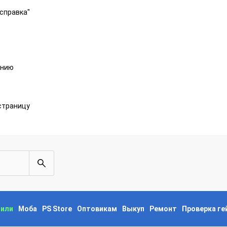
справка"
анию
страницу
пили
Моба
PS Store
Оптовикам
Выкуп
Ремонт
Проверка г