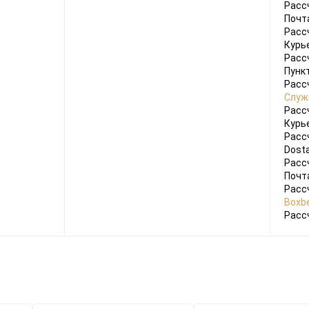
Расс
Почт
Расс
Курь
Расс
Пунк
Расс
Служ
Расс
Курь
Расс
Dosta
Расс
Почт
Расс
Boxbe
Расс