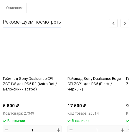
Описание
Рекомендуем посмотреть
Геймпад Sony Dualsense CFI-
Геймпад Sony Dualsense Edge
Гей
ZCT1W для PS5 R3 (Astro Bot /
CFI-ZCP1 для PS5 (Black /
ZCT
Бело-синий астро)
Черный)
5 800 ₽
17 500 ₽
9 
Код товара: 27349
Код товара: 26014
Код
В наличии
В наличии
–
+
–
+
–