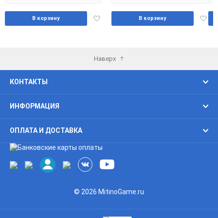
Добавить
Доба
В корзину
В корзину
в
в
избранное
избра
Наверх
КОНТАКТЫ
ИНФОРМАЦИЯ
ОПЛАТА И ДОСТАВКА
© 2026 MitinoGame.ru