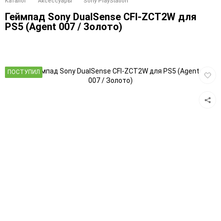
Каталог
Аксессуары
Sony PlayStation
Геймпад Sony DualSense CFI-ZCT2W для
PS5 (Agent 007 / Золото)
Добав
ПОСТУПИЛ
в
избра