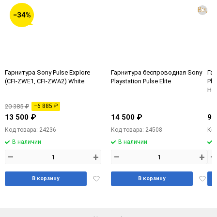
Виде
−34%
Гарнитура Sony Pulse Explore
Гарнитура беспроводная Sony
Га
(CFI-ZWE1, CFI-ZWA2) White
Playstation Pulse Elite
Pla
He
(К
20 385 ₽
−6 885 ₽
13 500 ₽
14 500 ₽
9 
Код товара: 24236
Код товара: 24508
Код
В наличии
В наличии
–
+
–
+
–
Добавить
Доба
В корзину
В корзину
в
в
избранное
избра