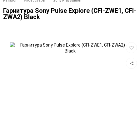
Каталог
Аксессуары
Sony PlayStation
Гарнитура Sony Pulse Explore (CFI-ZWE1, CFI-
ZWA2) Black
Добав
в
избра