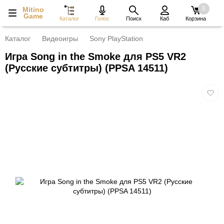
0
Mitino
Game
Каталог
Голос
Поиск
Каб
Корзина
Каталог
Видеоигры
Sony PlayStation
Игра Song in the Smoke для PS5 VR2
(Русские субтитры) (PPSA 14511)
Добав
в
избра